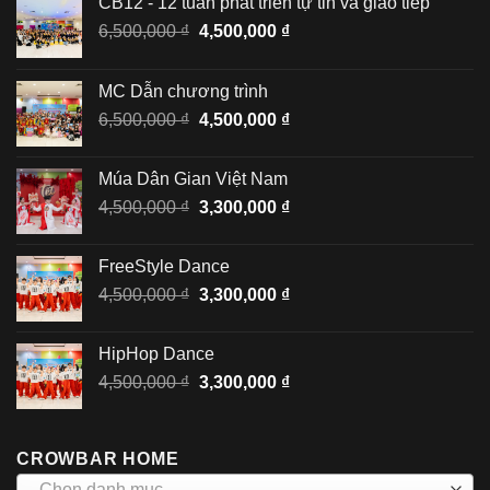
CB12 - 12 tuần phát triển tự tin và giao tiếp
Giá
Giá
6,500,000
₫
4,500,000
₫
gốc
hiện
là:
tại
MC Dẫn chương trình
6,500,000 ₫.
là:
Giá
Giá
6,500,000
₫
4,500,000
₫
4,500,000 ₫.
gốc
hiện
là:
tại
Múa Dân Gian Việt Nam
6,500,000 ₫.
là:
Giá
Giá
4,500,000
₫
3,300,000
₫
4,500,000 ₫.
gốc
hiện
là:
tại
FreeStyle Dance
4,500,000 ₫.
là:
Giá
Giá
4,500,000
₫
3,300,000
₫
3,300,000 ₫.
gốc
hiện
là:
tại
HipHop Dance
4,500,000 ₫.
là:
Giá
Giá
4,500,000
₫
3,300,000
₫
3,300,000 ₫.
gốc
hiện
là:
tại
4,500,000 ₫.
là:
CROWBAR HOME
3,300,000 ₫.
Chọn danh mục