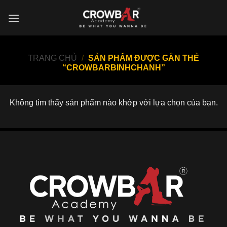
Skip
to
content
TRANG CHỦ
/
SẢN PHẨM ĐƯỢC GẮN THẺ
“CROWBARBINHCHANH”
Không tìm thấy sản phẩm nào khớp với lựa chọn của bạn.