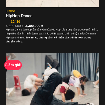
HIPHOP
HipHop Dance
10/ 10
Giá
Giá
4,500,000
₫
3,300,000
₫
gốc
hiện
Hiphop Dance là một phần của văn hóa Hip Hop, tập trung vào groove (độ nhún),
là:
tại
nhịp điệu và cảm nhận âm nhạc. Khác với Breaking thiên về kỹ thuật sức mạnh,
4,500,000 ₫.
là:
3,300,000 ₫.
Hiphop chú trọng
feel nhạc, phong cách cá nhân và sự linh hoạt trong
chuyển động
.
Giảm giá!