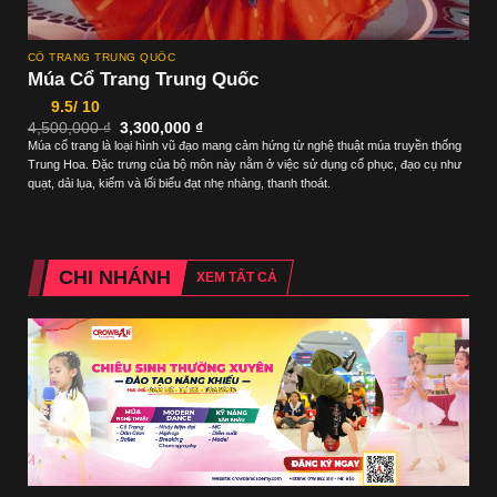
CỔ TRANG TRUNG QUỐC
Múa Cổ Trang Trung Quốc
9.5/ 10
Giá
Giá
4,500,000
₫
3,300,000
₫
gốc
hiện
Múa cổ trang là loại hình vũ đạo mang cảm hứng từ nghệ thuật múa truyền thống
là:
tại
Trung Hoa. Đặc trưng của bộ môn này nằm ở việc sử dụng cổ phục, đạo cụ như
4,500,000 ₫.
là:
3,300,000 ₫.
quạt, dải lụa, kiếm và lối biểu đạt nhẹ nhàng, thanh thoát.
CHI NHÁNH
XEM TẤT CẢ