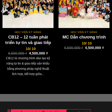
HỌC VIỆN KỸ NĂNG
HỌC VIỆN KỸ NĂNG
CB12 – 12 tuần phát
MC Dẫn chương trình
triển tự tin và giao tiếp
10/ 10
Giá
Giá
6,500,000
₫
4,500,000
₫
10/ 10
gốc
hiện
Giá
Giá
6,500,000
₫
4,500,000
₫
là:
tại
gốc
hiện
6,500,000 ₫.
là:
CB12 là chương trình đào tạo kỹ
là:
tại
4,500
6,500,000 ₫.
là:
năng tự tin & giao tiếp sân khấu
,000 ₫.
4,500,000 ₫.
bằng phương pháp nghệ thuật
tích hợp, kết hợp giữa...