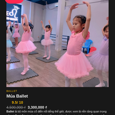
BALLET
Múa Ballet
9.5/ 10
Giá
Giá
4,500,000
₫
3,300,000
₫
gốc
hiện
Ballet
là bộ môn múa cổ điển nổi tiếng thế giới, được xem là nền tảng quan trọng
là:
tại