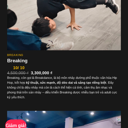
BREAKING
Breaking
10/ 10
Giá
Giá
4,500,000
₫
3,300,000
₫
gốc
hiện
Breaking, còn gọi là Breakdance, là bộ môn nhảy đường phố thuộc văn hóa Hip
là:
tại
Hop, kết hợp
kỹ thuật, sức mạnh, độ dẻo dai và sáng tạo riêng biệt
. Đây
4,500,000 ₫.
là:
3,300,000 ₫.
không chỉ là điệu nhảy mà còn là cách thể hiện cá tính, cảm thụ âm nhạc và
phong thái trên sàn nhảy – điều khiến Breaking được nhiều bạn trẻ và adult cực
kỳ yêu thích.
Giảm giá!