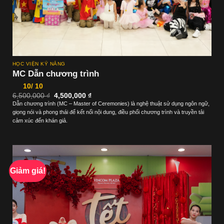
HỌC VIỆN KỸ NĂNG
MC Dẫn chương trình
10/ 10
Giá
Giá
6,500,000
₫
4,500,000
₫
gốc
hiện
Dẫn chương trình (MC – Master of Ceremonies) là nghệ thuật sử dụng ngôn ngữ,
là:
tại
giọng nói và phong thái để kết nối nội dung, điều phối chương trình và truyền tải
6,500,000 ₫.
là:
4,500,000 ₫.
cảm xúc đến khán giả.
Giảm giá!