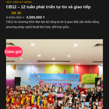
HỌC VIỆN KỸ NĂNG
CB12 – 12 tuần phát triển tự tin và giao tiếp
10/ 10
Giá
Giá
6,500,000
₫
4,500,000
₫
gốc
hiện
CB12 là chương trình đào tạo kỹ năng tự tin & giao tiếp sân khấu bằng
là:
tại
6,500,000 ₫.
là:
phương pháp nghệ thuật tích hợp, kết hợp giữa...
4,500,000 ₫.
Giảm giá!