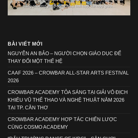
6,500,000 ₫.
là:
bằng phương pháp nghệ thuật tích hợp, kết hợp giữa...
4,500,000 ₫.
BÀI VIẾT MỚI
NGUYỄN AN BẢO – NGƯỜI CHỌN GIÁO DỤC ĐỂ
THAY ĐỔI MỘT THẾ HỆ
CAAF 2026 – CROWBAR ALL-STAR ARTS FESTIVAL
2026
CROWBAR ACADEMY TỎA SÁNG TẠI GIẢI VÔ ĐỊCH
KHIÊU VŨ THỂ THAO VÀ NGHỆ THUẬT NĂM 2026
TẠI TP. CẦN THƠ
CROWBAR ACADEMY HỢP TÁC CHIẾN LƯỢC
CÙNG COSMO ACADEMY