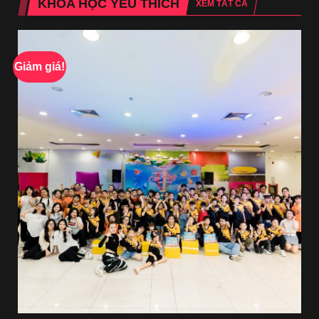
KHÓA HỌC YÊU THÍCH
XEM TẤT CẢ
Giảm giá!