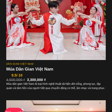
DÂN GIAN VIỆT NAM
Múa Dân Gian Việt Nam
9.5/ 10
Giá
Giá
4,500,000
₫
3,300,000
₫
gốc
hiện
Múa dân gian Việt Nam là loại hình nghệ thuật tái hiện đời sống, phong tục, tập
là:
tại
quán và tâm hồn của người Việt qua chuyển động cơ thể, âm nhạc và trang phục.
4,500,000 ₫.
là:
3,300,000 ₫.