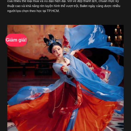
của nhiều thể loại múa và vũ đạo hiện đại. Với vẻ đẹp thanh lịch, chuẩn mực kỹ
4,500,000 ₫.
là:
3,300,000 ₫.
thuật cao và khả năng rèn luyện hình thể vượt trội, Ballet ngày càng được nhiều
người lựa chọn theo học tại TP.HCM.
Giảm giá!