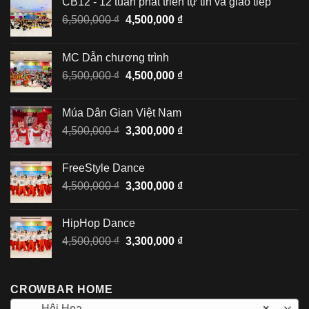
CB12 - 12 tuần phát triển tự tin và giao tiếp
Giá
Giá
6,500,000
₫
4,500,000
₫
gốc
hiện
là:
tại
MC Dẫn chương trình
6,500,000 ₫.
là:
Giá
Giá
6,500,000
₫
4,500,000
₫
4,500,000 ₫.
gốc
hiện
là:
tại
Múa Dân Gian Việt Nam
6,500,000 ₫.
là:
Giá
Giá
4,500,000
₫
3,300,000
₫
4,500,000 ₫.
gốc
hiện
là:
tại
FreeStyle Dance
4,500,000 ₫.
là:
Giá
Giá
4,500,000
₫
3,300,000
₫
3,300,000 ₫.
gốc
hiện
là:
tại
HipHop Dance
4,500,000 ₫.
là:
Giá
Giá
4,500,000
₫
3,300,000
₫
3,300,000 ₫.
gốc
hiện
là:
tại
4,500,000 ₫.
là:
CROWBAR HOME
3,300,000 ₫.
Hội Họa
×