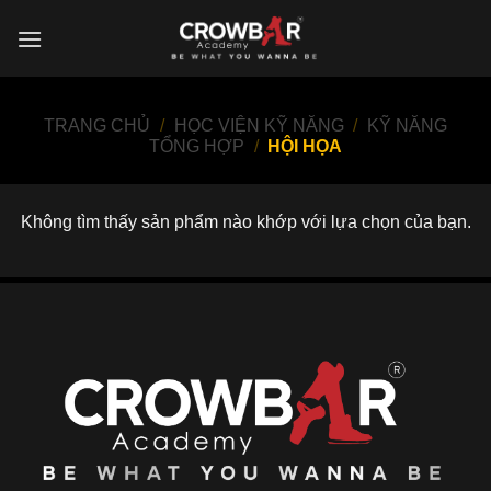
Skip
to
content
TRANG CHỦ
/
HỌC VIỆN KỸ NĂNG
/
KỸ NĂNG
TỔNG HỢP
/
HỘI HỌA
Không tìm thấy sản phẩm nào khớp với lựa chọn của bạn.