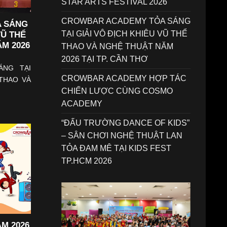
STAR ARTS FESTIVAL 2026
CROWBAR ACADEMY TỎA SÁNG
 SÁNG
TẠI GIẢI VÔ ĐỊCH KHIÊU VŨ THỂ
VŨ THỂ
M 2026
THAO VÀ NGHỆ THUẬT NĂM
2026 TẠI TP. CẦN THƠ
ÁNG TẠI
CROWBAR ACADEMY HỢP TÁC
 THAO VÀ
CHIẾN LƯỢC CÙNG COSMO
ACADEMY
“ĐẤU TRƯỜNG DANCE OF KIDS”
– SÂN CHƠI NGHỆ THUẬT LAN
TỎA ĐAM MÊ TẠI KIDS FEST
TP.HCM 2026
ĂM 2026