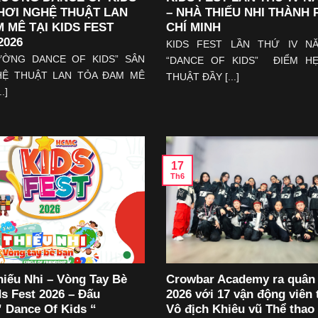
HƠI NGHỆ THUẬT LAN
– NHÀ THIẾU NHI THÀNH
 MÊ TẠI KIDS FEST
CHÍ MINH
2026
KIDS FEST LẦN THỨ IV NĂ
ƯỜNG DANCE OF KIDS” SÂN
“DANCE OF KIDS” ĐIỂM H
HỆ THUẬT LAN TỎA ĐAM MÊ
THUẬT ĐẦY [...]
.]
17
Th6
hiếu Nhi – Vòng Tay Bè
Crowbar Academy ra quân
ds Fest 2026 – Đấu
2026 với 17 vận động viên t
 Dance Of Kids “
Vô địch Khiêu vũ Thể thao