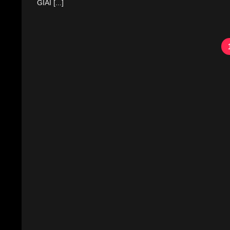
GIẢI [...]