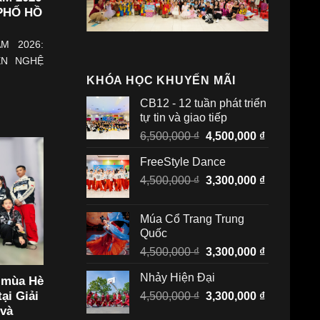
 PHỐ HỒ
M 2026:
ẸN NGHỆ
KHÓA HỌC KHUYẾN MÃI
CB12 - 12 tuần phát triển
tự tin và giao tiếp
Giá
Giá
6,500,000
₫
4,500,000
₫
gốc
hiện
FreeStyle Dance
là:
tại
Giá
Giá
4,500,000
₫
6,500,000 ₫.
3,300,000
₫
là:
gốc
hiện
4,500,000 
là:
tại
Múa Cổ Trang Trung
4,500,000 ₫.
là:
Quốc
3,300,000 
Giá
Giá
4,500,000
₫
3,300,000
₫
gốc
hiện
Nhảy Hiện Đại
 mùa Hè
là:
tại
ại Giải
Giá
Giá
4,500,000
₫
4,500,000 ₫.
3,300,000
₫
là:
 và
gốc
hiện
3,300,000 