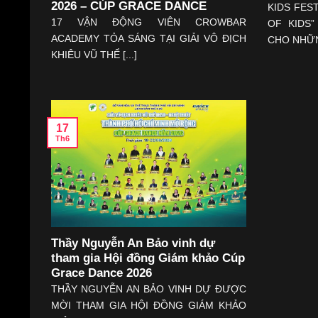
2026 – CÚP GRACE DANCE
KIDS FES
17 VẬN ĐỘNG VIÊN CROWBAR
OF KIDS
ACADEMY TỎA SÁNG TẠI GIẢI VÔ ĐỊCH
CHO NHỮNG
KHIÊU VŨ THỂ [...]
17
Th6
Thầy Nguyễn An Bảo vinh dự
tham gia Hội đồng Giám khảo Cúp
Grace Dance 2026
THẦY NGUYỄN AN BẢO VINH DỰ ĐƯỢC
MỜI THAM GIA HỘI ĐỒNG GIÁM KHẢO