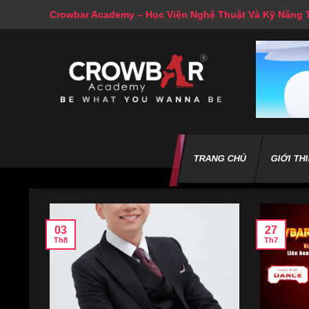
Skip
Crowbar Academy – Học Viện Nghệ Thuật Và Kỹ Năng
to
content
TRANG CHỦ
GIỚI TH
03
27
Th8
Th7