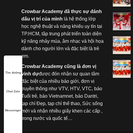
Crowbar Academy đã thực sự đánh
dấu vị trí của mình
là hệ thống lớp
học nghệ thuật và năng khiếu uy tín tại
TP.HCM, tập trung phát triển toàn diện
kỹ năng nhảy múa, âm nhạc và hội họa
dành cho người lớn và đặc biệt là trẻ
em.
Crowbar Academy cũng là đơn vị
Tìm đường
vinh dự
được đón nhận sự quan tâm
đặc biệt của nhiều báo giới, đơn vị
truyền thông như VTV, HTV, VTC, báo
Chat Zalo
Tuổi trẻ, báo Vietnamnet, báo Dantri,
tạp chí Đẹp, tạp chí thể thao, Sức sống
mới và nhận nhiều giấy khen các cấp ,
Messenger
trong nước và quốc tế…