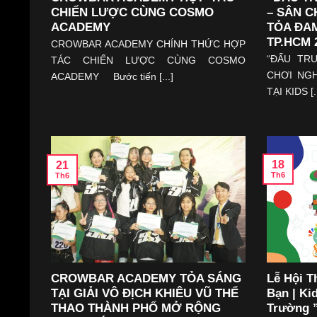
CHIẾN LƯỢC CÙNG COSMO
– SÂN C
ACADEMY
TỎA ĐAM
TP.HCM 
CROWBAR ACADEMY CHÍNH THỨC HỢP
“ĐẤU TR
TÁC CHIẾN LƯỢC CÙNG COSMO
CHƠI NG
ACADEMY Bước tiến [...]
TẠI KIDS [..
18
21
Th6
Th6
CROWBAR ACADEMY TỎA SÁNG
Lễ Hội T
TẠI GIẢI VÔ ĐỊCH KHIÊU VŨ THỂ
Bạn | Ki
THAO THÀNH PHỐ MỞ RỘNG
Trường ”