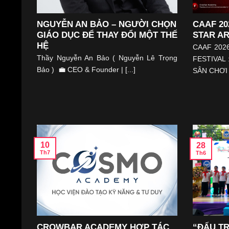
NGUYỄN AN BẢO – NGƯỜI CHỌN
CAAF 20
GIÁO DỤC ĐỂ THAY ĐỔI MỘT THẾ
STAR AR
HỆ
CAAF 202
Thầy Nguyễn An Bảo ( Nguyễn Lê Trọng
FESTIVAL
Bảo ) 💼 CEO & Founder | [...]
SÂN CHƠI [
10
28
Th7
Th6
CROWBAR ACADEMY HỢP TÁC
“ĐẤU T