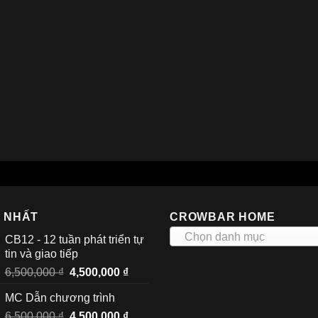
I NHẤT
CROWBAR HOME
Chọn danh mục
CB12 - 12 tuần phát triển tự
tin và giao tiếp
Giá
Giá
6,500,000
₫
4,500,000
₫
gốc
hiện
MC Dẫn chương trình
là:
tại
Giá
Giá
6,500,000
₫
6,500,000 ₫.
4,500,000
₫
là: