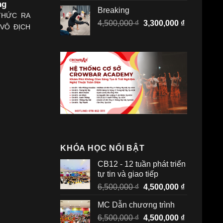
ng
là:
tại
Breaking
4,500,000 ₫.
là:
THỨC RA
Giá
Giá
4,500,000
₫
3,300,000
₫
3,300,000 
 VÔ ĐỊCH
gốc
hiện
là:
tại
4,500,000 ₫.
là:
3,300,000 
KHÓA HỌC NỔI BẬT
CB12 - 12 tuần phát triển
tự tin và giao tiếp
Giá
Giá
6,500,000
₫
4,500,000
₫
gốc
hiện
MC Dẫn chương trình
là:
tại
Giá
Giá
6,500,000
₫
6,500,000 ₫.
4,500,000
₫
là: