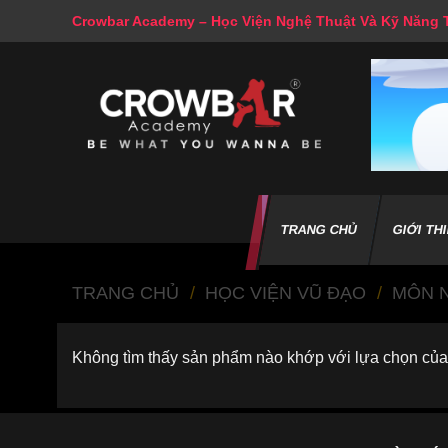
Skip
Crowbar Academy – Học Viện Nghệ Thuật Và Kỹ Năng
to
content
TRANG CHỦ
GIỚI TH
TRANG CHỦ
/
HỌC VIỆN VŨ ĐẠO
/
MÔN 
Không tìm thấy sản phẩm nào khớp với lựa chọn của