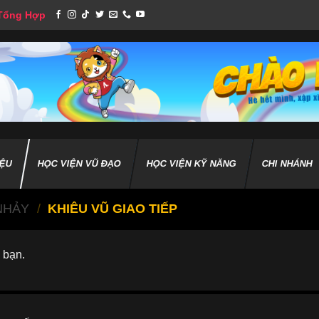
 Tổng Hợp
IỆU
HỌC VIỆN VŨ ĐẠO
HỌC VIỆN KỸ NĂNG
CHI NHÁNH
NHẢY
/
KHIÊU VŨ GIAO TIẾP
 bạn.