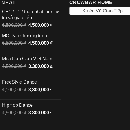
I NHẤT
CROWBAR HOME
Khiêu Vũ Giao Tiếp
CB12 - 12 tuần phát triển tự
tin và giao tiếp
Giá
Giá
6,500,000
₫
4,500,000
₫
gốc
hiện
MC Dẫn chương trình
là:
tại
Giá
Giá
6,500,000
₫
6,500,000 ₫.
4,500,000
₫
là:
gốc
hiện
4,500,000 ₫.
là:
tại
Múa Dân Gian Việt Nam
6,500,000 ₫.
là:
Giá
Giá
4,500,000
₫
3,300,000
₫
4,500,000 ₫.
gốc
hiện
là:
tại
FreeStyle Dance
4,500,000 ₫.
là:
Giá
Giá
4,500,000
₫
3,300,000
₫
3,300,000 ₫.
gốc
hiện
là:
tại
HipHop Dance
4,500,000 ₫.
là:
Giá
Giá
4,500,000
₫
3,300,000
₫
3,300,000 ₫.
gốc
hiện
là:
tại