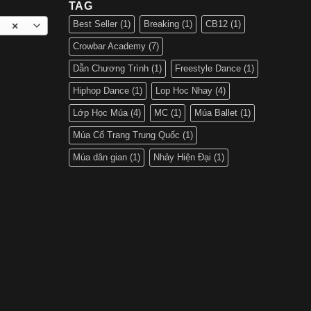
TAG
Best Seller
(1)
Breaking
(1)
CB12
(1)
×
Crowbar Academy
(7)
Dẫn Chương Trình
(1)
Freestyle Dance
(1)
Hiphop Dance
(1)
Lop Hoc Nhay
(4)
Lớp Học Múa
(4)
MC
(1)
Múa Ballet
(1)
Múa Cổ Trang Trung Quốc
(1)
Múa dân gian
(1)
Nhảy Hiện Đại
(1)