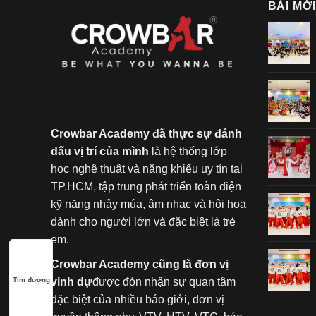
BÀI MỚ
Crowbar Academy đã thực sự đánh
dấu vị trí của mình
là hệ thống lớp
học nghệ thuật và năng khiếu uy tín tại
TP.HCM, tập trung phát triển toàn diện
kỹ năng nhảy múa, âm nhạc và hội họa
dành cho người lớn và đặc biệt là trẻ
em.
Crowbar Academy cũng là đơn vị
Tìm đường
vinh dự
được đón nhận sự quan tâm
đặc biệt của nhiều báo giới, đơn vị