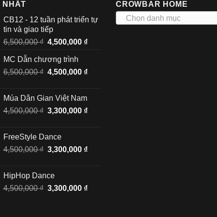
I NHẤT
CROWBAR HOME
Chọn danh mục
CB12 - 12 tuần phát triển tự
tin và giao tiếp
Giá
Giá
6,500,000
₫
4,500,000
₫
gốc
hiện
MC Dẫn chương trình
là:
tại
Giá
Giá
6,500,000
₫
6,500,000 ₫.
4,500,000
₫
là:
gốc
hiện
4,500,000 ₫.
là:
tại
Múa Dân Gian Việt Nam
6,500,000 ₫.
là:
Giá
Giá
4,500,000
₫
3,300,000
₫
4,500,000 ₫.
gốc
hiện
là:
tại
FreeStyle Dance
4,500,000 ₫.
là:
Giá
Giá
4,500,000
₫
3,300,000
₫
3,300,000 ₫.
gốc
hiện
là:
tại
HipHop Dance
4,500,000 ₫.
là:
Giá
Giá
4,500,000
₫
3,300,000
₫
3,300,000 ₫.
gốc
hiện
là:
tại