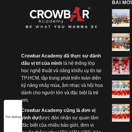
BÀI MỚ
Crowbar Academy đã thực sự đánh
dấu vị trí của mình
là hệ thống lớp
học nghệ thuật và năng khiếu uy tín tại
TP.HCM, tập trung phát triển toàn diện
kỹ năng nhảy múa, âm nhạc và hội họa
dành cho người lớn và đặc biệt là trẻ
em.
Crowbar Academy cũng là đơn vị
Tìm đường
vinh dự
được đón nhận sự quan tâm
đặc biệt của nhiều báo giới, đơn vị