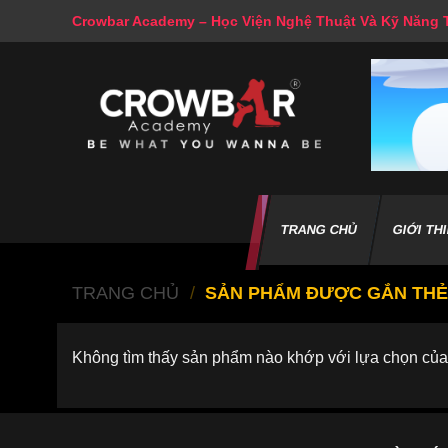
Skip
Crowbar Academy – Học Viện Nghệ Thuật Và Kỹ Năng
to
content
TRANG CHỦ
GIỚI TH
TRANG CHỦ
/
SẢN PHẨM ĐƯỢC GẮN TH
Không tìm thấy sản phẩm nào khớp với lựa chọn của