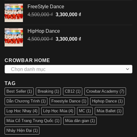
là:
tại
FreeStyle Dance
4,500,000 ₫.
là:
Giá
Giá
4,500,000
₫
3,300,000
₫
3,300,000 ₫.
gốc
hiện
là:
tại
HipHop Dance
4,500,000 ₫.
là:
Giá
Giá
4,500,000
₫
3,300,000
₫
3,300,000 ₫.
gốc
hiện
là:
tại
4,500,000 ₫.
là:
CROWBAR HOME
3,300,000 ₫.
Chọn danh mục
TAG
Best Seller
(1)
Breaking
(1)
CB12
(1)
Crowbar Academy
(7)
Dẫn Chương Trình
(1)
Freestyle Dance
(1)
Hiphop Dance
(1)
Lop Hoc Nhay
(4)
Lớp Học Múa
(4)
MC
(1)
Múa Ballet
(1)
Múa Cổ Trang Trung Quốc
(1)
Múa dân gian
(1)
Nhảy Hiện Đại
(1)