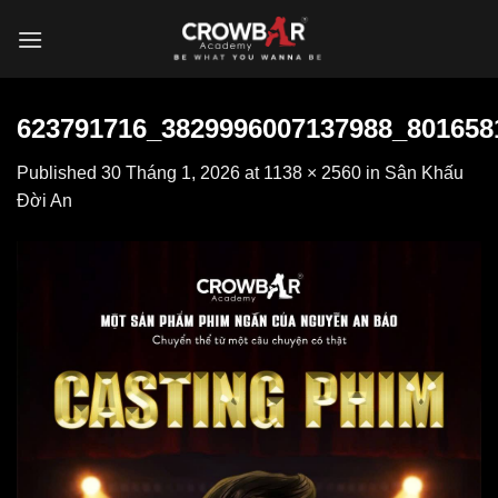
Skip
to
content
623791716_3829996007137988_801658
Published
30 Tháng 1, 2026
at
1138 × 2560
in
Sân Khấu
Đời An