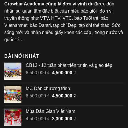
Crowbar Academy cũng là đơn vị vinh dự
được đón
nhận sự quan tâm đặc biệt của nhiều báo giới, đơn vị
truyền thông như VTV, HTV, VTC, báo Tuổi trẻ, báo
Vietnamnet, báo Dantri, tạp chí Đẹp, tạp chí thể thao, Sức
sống mới và nhận nhiều giấy khen các cấp , trong nước và
quốc tế…
BÀI MỚI NHẤT
CB12 - 12 tuần phát triển tự tin và giao tiếp
Giá
Giá
6,500,000
₫
4,500,000
₫
gốc
hiện
là:
tại
MC Dẫn chương trình
6,500,000 ₫.
là:
Giá
Giá
6,500,000
₫
4,500,000
₫
4,500,000 ₫.
gốc
hiện
là:
tại
Múa Dân Gian Việt Nam
6,500,000 ₫.
là:
Giá
Giá
4,500,000
₫
3,300,000
₫
4,500,000 ₫.
gốc
hiện