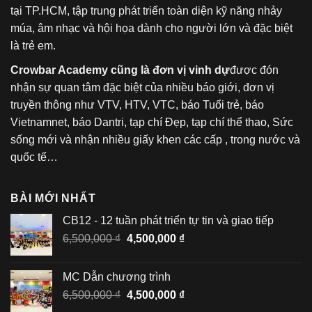
tại TP.HCM, tập trung phát triển toàn diện kỹ năng nhảy
múa, âm nhạc và hội họa dành cho người lớn và đặc biệt
là trẻ em.
Crowbar Academy cũng là đơn vị vinh dự
được đón
nhận sự quan tâm đặc biệt của nhiều báo giới, đơn vị
truyền thông như VTV, HTV, VTC, báo Tuổi trẻ, báo
Vietnamnet, báo Dantri, tạp chí Đẹp, tạp chí thể thao, Sức
sống mới và nhận nhiều giấy khen các cấp , trong nước và
quốc tế…
BÀI MỚI NHẤT
CB12 - 12 tuần phát triển tự tin và giao tiếp
Giá
Giá
6,500,000
₫
4,500,000
₫
gốc
hiện
là:
tại
MC Dẫn chương trình
6,500,000 ₫.
là:
Giá
Giá
6,500,000
₫
4,500,000
₫
4,500,000 ₫.
gốc
hiện