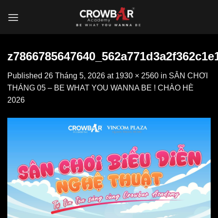
Skip
to
content
z7866785647640_562a771d3a2f362c1e
Published
26 Tháng 5, 2026
at
1930 × 2560
in
SÂN CHƠI
THÁNG 05 – BE WHAT YOU WANNA BE ! CHÀO HÈ
2026