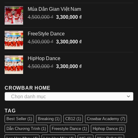
là:
tại
Múa Dân Gian Việt Nam
6,500,000 ₫.
là:
Giá
Giá
4,500,000
₫
3,300,000
₫
4,500,000 ₫.
gốc
hiện
là:
tại
FreeStyle Dance
4,500,000 ₫.
là:
Giá
Giá
4,500,000
₫
3,300,000
₫
3,300,000 ₫.
gốc
hiện
là:
tại
HipHop Dance
4,500,000 ₫.
là:
Giá
Giá
4,500,000
₫
3,300,000
₫
3,300,000 ₫.
gốc
hiện
là:
tại
4,500,000 ₫.
là:
CROWBAR HOME
3,300,000 ₫.
Chọn danh mục
TAG
Best Seller
(1)
Breaking
(1)
CB12
(1)
Crowbar Academy
(7)
Dẫn Chương Trình
(1)
Freestyle Dance
(1)
Hiphop Dance
(1)