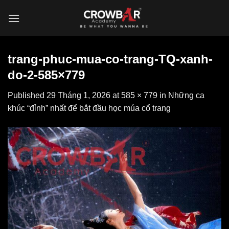
Skip
to
content
trang-phuc-mua-co-trang-TQ-xanh-
do-2-585×779
Published
29 Tháng 1, 2026
at
585 × 779
in
Những ca
khúc “đỉnh” nhất để bắt đầu học múa cổ trang