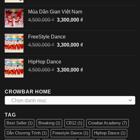
gốc
hiện
là:
tại
Múa Dân Gian Việt Nam
6,500,000 ₫.
là:
Giá
Giá
4,500,000
₫
3,300,000
₫
4,500,000 ₫.
gốc
hiện
là:
tại
FreeStyle Dance
4,500,000 ₫.
là:
Giá
Giá
4,500,000
₫
3,300,000
₫
3,300,000 ₫.
gốc
hiện
là:
tại
HipHop Dance
4,500,000 ₫.
là:
Giá
Giá
4,500,000
₫
3,300,000
₫
3,300,000 ₫.
gốc
hiện
là:
tại
4,500,000 ₫.
là:
CROWBAR HOME
3,300,000 ₫.
Chọn danh mục
TAG
Best Seller
(1)
Breaking
(1)
CB12
(1)
Crowbar Academy
(7)
Dẫn Chương Trình
(1)
Freestyle Dance
(1)
Hiphop Dance
(1)