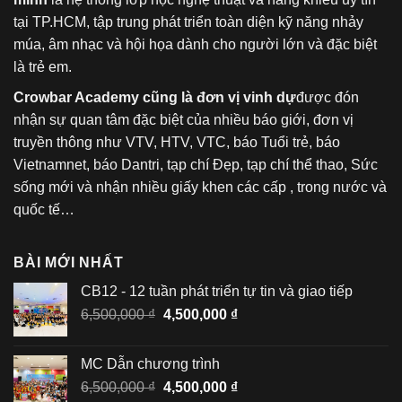
tại TP.HCM, tập trung phát triển toàn diện kỹ năng nhảy
múa, âm nhạc và hội họa dành cho người lớn và đặc biệt
là trẻ em.
Crowbar Academy cũng là đơn vị vinh dự
được đón
nhận sự quan tâm đặc biệt của nhiều báo giới, đơn vị
truyền thông như VTV, HTV, VTC, báo Tuổi trẻ, báo
Vietnamnet, báo Dantri, tạp chí Đẹp, tạp chí thể thao, Sức
sống mới và nhận nhiều giấy khen các cấp , trong nước và
quốc tế…
BÀI MỚI NHẤT
CB12 - 12 tuần phát triển tự tin và giao tiếp
Giá
Giá
6,500,000
₫
4,500,000
₫
gốc
hiện
là:
tại
MC Dẫn chương trình
6,500,000 ₫.
là:
Giá
Giá
6,500,000
₫
4,500,000
₫
4,500,000 ₫.