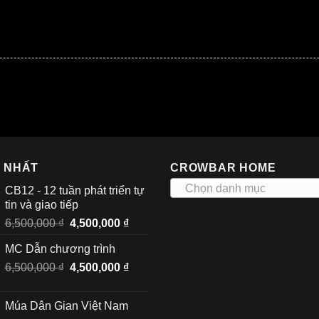
I NHẤT
CROWBAR HOME
Chọn danh mục
CB12 - 12 tuần phát triển tự
tin và giao tiếp
Giá
Giá
6,500,000
₫
4,500,000
₫
gốc
hiện
MC Dẫn chương trình
là:
tại
Giá
Giá
6,500,000
₫
6,500,000 ₫.
4,500,000
₫
là:
gốc
hiện
4,500,000 ₫.
là:
tại
Múa Dân Gian Việt Nam
6,500,000 ₫.
là: