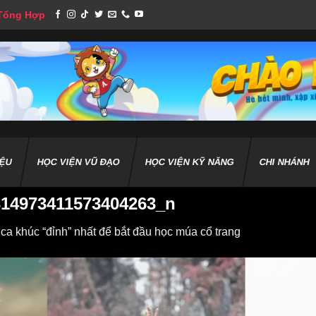
 Tổng Hợp
IỆU
HỌC VIỆN VŨ ĐẠO
HỌC VIỆN KỸ NĂNG
CHI NHÁNH
314973411573404263_n
a khúc “đỉnh” nhất để bắt đầu học múa cổ trang