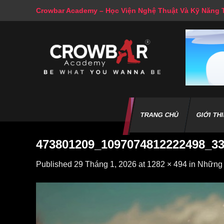
Skip
Crowbar Academy – Học Viện Nghệ Thuật Và Kỹ Năng
to
content
TRANG CHỦ
GIỚI TH
473801209_1097074812222498_3
Published
29 Tháng 1, 2026
at
1282 × 494
in
Những c