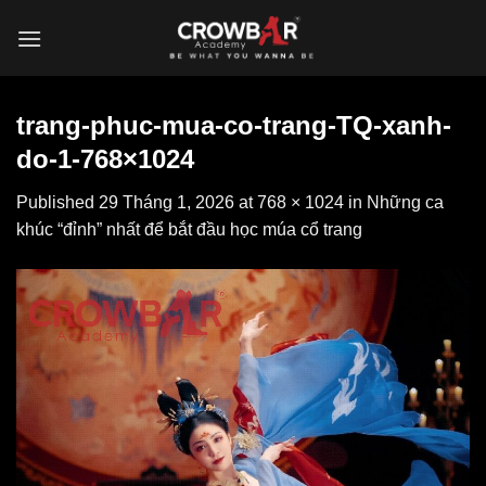
Skip
to
content
trang-phuc-mua-co-trang-TQ-xanh-
do-1-768×1024
Published
29 Tháng 1, 2026
at
768 × 1024
in
Những ca
khúc “đỉnh” nhất để bắt đầu học múa cổ trang