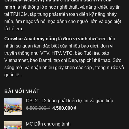
mình
là hệ thống lớp học nghệ thuật và năng khiếu uy tín
tại TP.HCM, tập trung phát triển toàn diện kỹ năng nhảy
múa, âm nhạc và hội họa dành cho người lớn và đặc biệt
là trẻ em.
Crowbar Academy cũng là đơn vị vinh dự
được đón
nhận sự quan tâm đặc biệt của nhiều báo giới, đơn vị
truyền thông như VTV, HTV, VTC, báo Tuổi trẻ, báo
Vietnamnet, báo Dantri, tạp chí Đẹp, tạp chí thể thao, Sức
sống mới và nhận nhiều giấy khen các cấp , trong nước và
quốc tế…
BÀI MỚI NHẤT
CB12 - 12 tuần phát triển tự tin và giao tiếp
Giá
Giá
6,500,000
₫
4,500,000
₫
gốc
hiện
là:
tại
MC Dẫn chương trình
6,500,000 ₫.
là: