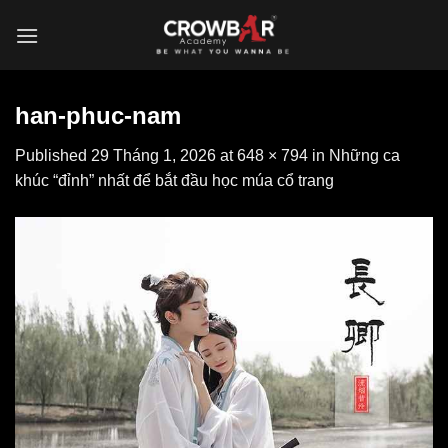
Skip
to
content
han-phuc-nam
Published
29 Tháng 1, 2026
at
648 × 794
in
Những ca
khúc “đỉnh” nhất để bắt đầu học múa cổ trang