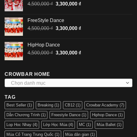
Giá
Giá
4,500,000
₫
3,300,000
₫
4,500,000 ₫.
gốc
hiện
là:
tại
FreeStyle Dance
4,500,000 ₫.
là:
Giá
Giá
4,500,000
₫
3,300,000
₫
3,300,000 ₫.
gốc
hiện
là:
tại
HipHop Dance
4,500,000 ₫.
là:
Giá
Giá
4,500,000
₫
3,300,000
₫
3,300,000 ₫.
gốc
hiện
là:
tại
4,500,000 ₫.
là:
CROWBAR HOME
3,300,000 ₫.
Chọn danh mục
TAG
Best Seller
(1)
Breaking
(1)
CB12
(1)
Crowbar Academy
(7)
Dẫn Chương Trình
(1)
Freestyle Dance
(1)
Hiphop Dance
(1)
Lop Hoc Nhay
(4)
Lớp Học Múa
(4)
MC
(1)
Múa Ballet
(1)
Múa Cổ Trang Trung Quốc
(1)
Múa dân gian
(1)