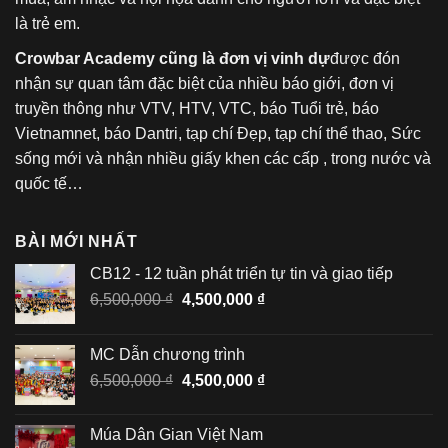
là trẻ em.
Crowbar Academy cũng là đơn vị vinh dự
được đón
nhận sự quan tâm đặc biệt của nhiều báo giới, đơn vị
truyền thông như VTV, HTV, VTC, báo Tuổi trẻ, báo
Vietnamnet, báo Dantri, tạp chí Đẹp, tạp chí thể thao, Sức
sống mới và nhận nhiều giấy khen các cấp , trong nước và
quốc tế…
BÀI MỚI NHẤT
CB12 - 12 tuần phát triển tự tin và giao tiếp
Giá
Giá
6,500,000
₫
4,500,000
₫
gốc
hiện
là:
tại
MC Dẫn chương trình
6,500,000 ₫.
là:
Giá
Giá
6,500,000
₫
4,500,000
₫
4,500,000 ₫.
gốc
hiện
là:
tại
Múa Dân Gian Việt Nam
6,500,000 ₫.
là: