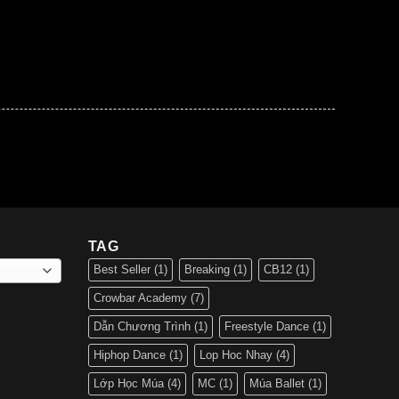
TAG
Best Seller
(1)
Breaking
(1)
CB12
(1)
Crowbar Academy
(7)
Dẫn Chương Trình
(1)
Freestyle Dance
(1)
Hiphop Dance
(1)
Lop Hoc Nhay
(4)
Lớp Học Múa
(4)
MC
(1)
Múa Ballet
(1)