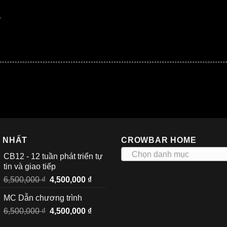
1
I NHẤT
CROWBAR HOME
Chọn danh mục
CB12 - 12 tuần phát triển tự
tin và giao tiếp
Giá
Giá
6,500,000
₫
4,500,000
₫
gốc
hiện
MC Dẫn chương trình
là:
tại
Giá
Giá
6,500,000
₫
6,500,000 ₫.
4,500,000
₫
là:
gốc
hiện
4,500,000 ₫.