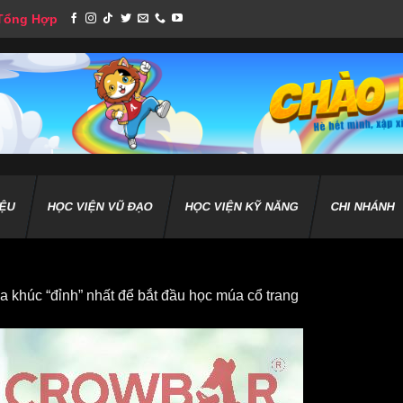
 Tổng Hợp
IỆU
HỌC VIỆN VŨ ĐẠO
HỌC VIỆN KỸ NĂNG
CHI NHÁNH
 khúc “đỉnh” nhất để bắt đầu học múa cổ trang