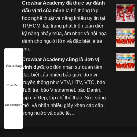
Crowbar Academy đã thực sự đánh
dấu vị trí của mình
là hệ thống lớp
học nghệ thuật và năng khiếu uy tín tại
TP.HCM, tập trung phát triển toàn diện
kỹ năng nhảy múa, âm nhạc và hội họa
dành cho người lớn và đặc biệt là trẻ
em.
Crowbar Academy cũng là đơn vị
Tìm đường
vinh dự
được đón nhận sự quan tâm
đặc biệt của nhiều báo giới, đơn vị
truyền thông như VTV, HTV, VTC, báo
Chat Zalo
Tuổi trẻ, báo Vietnamnet, báo Dantri,
tạp chí Đẹp, tạp chí thể thao, Sức sống
mới và nhận nhiều giấy khen các cấp ,
Messenger
trong nước và quốc tế…