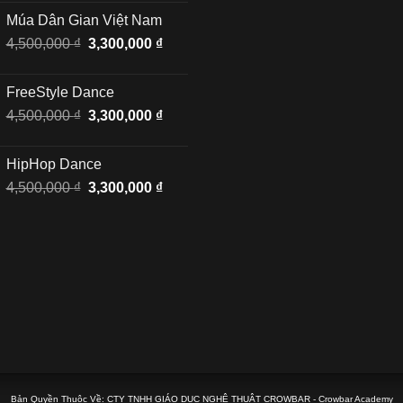
là:
tại
Múa Dân Gian Việt Nam
6,500,000 ₫.
là:
Giá
Giá
4,500,000
₫
3,300,000
₫
4,500,000 ₫.
gốc
hiện
là:
tại
FreeStyle Dance
4,500,000 ₫.
là:
Giá
Giá
4,500,000
₫
3,300,000
₫
3,300,000 ₫.
gốc
hiện
là:
tại
HipHop Dance
4,500,000 ₫.
là:
Giá
Giá
4,500,000
₫
3,300,000
₫
3,300,000 ₫.
gốc
hiện
là:
tại
4,500,000 ₫.
là:
3,300,000 ₫.
Bản Quyền Thuộc Về:
CTY TNHH GIÁO DỤC NGHỆ THUẬT CROWBAR
-
Crowbar Academy