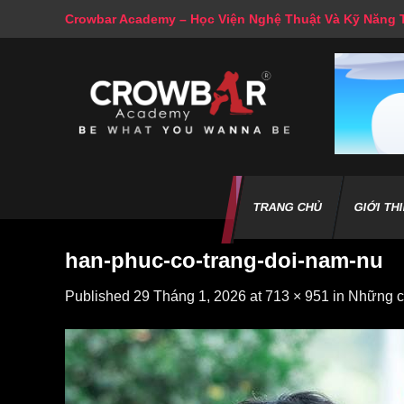
Skip
Crowbar Academy – Học Viện Nghệ Thuật Và Kỹ Năng
to
content
TRANG CHỦ
GIỚI TH
han-phuc-co-trang-doi-nam-nu
Published
29 Tháng 1, 2026
at
713 × 951
in
Những ca