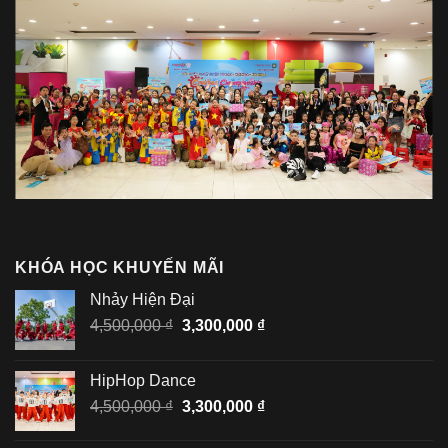
KHÓA HỌC KHUYẾN MÃI
Nhảy Hiện Đại
Giá
Giá
4,500,000
₫
3,300,000
₫
gốc
hiện
là:
tại
HipHop Dance
4,500,000 ₫.
là:
Giá
Giá
4,500,000
₫
3,300,000
₫
3,300,000 ₫.
gốc
hiện
là:
tại