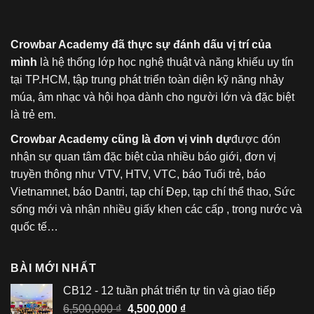
Crowbar Academy đã thực sự đánh dấu vị trí của
mình
là hệ thống lớp học nghệ thuật và năng khiếu uy tín
tại TP.HCM, tập trung phát triển toàn diện kỹ năng nhảy
múa, âm nhạc và hội họa dành cho người lớn và đặc biệt
là trẻ em.
Crowbar Academy cũng là đơn vị vinh dự
được đón
nhận sự quan tâm đặc biệt của nhiều báo giới, đơn vị
truyền thông như VTV, HTV, VTC, báo Tuổi trẻ, báo
Vietnamnet, báo Dantri, tạp chí Đẹp, tạp chí thể thao, Sức
sống mới và nhận nhiều giấy khen các cấp , trong nước và
quốc tế…
BÀI MỚI NHẤT
CB12 - 12 tuần phát triển tự tin và giao tiếp
Giá
Giá
6,500,000
₫
4,500,000
₫