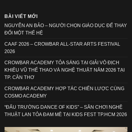
BÀI VIẾT MỚI
NGUYỄN AN BẢO – NGƯỜI CHỌN GIÁO DỤC ĐỂ THAY
ĐỔI MỘT THẾ HỆ
CAAF 2026 – CROWBAR ALL-STAR ARTS FESTIVAL
2026
CROWBAR ACADEMY TỎA SÁNG TẠI GIẢI VÔ ĐỊCH
KHIÊU VŨ THỂ THAO VÀ NGHỆ THUẬT NĂM 2026 TẠI
TP. CẦN THƠ
CROWBAR ACADEMY HỢP TÁC CHIẾN LƯỢC CÙNG
COSMO ACADEMY
“ĐẤU TRƯỜNG DANCE OF KIDS” – SÂN CHƠI NGHỆ
THUẬT LAN TỎA ĐAM MÊ TẠI KIDS FEST TP.HCM 2026