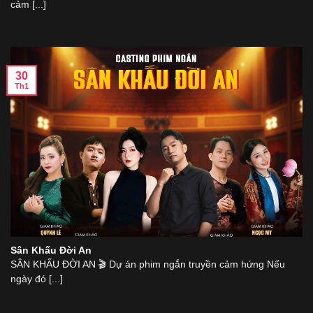
cảm [...]
30
Th1
Sân Khấu Đời An
SÂN KHẤU ĐỜI AN 🎬 Dự án phim ngắn truyền cảm hứng Nếu
ngày đó [...]