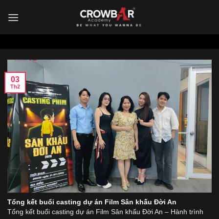
Skip
to
content
03
Th2
Tổng kết buổi casting dự án Film Sân khấu Đời An
Tổng kết buổi casting dự án Film Sân khấu Đời An – Hành trình