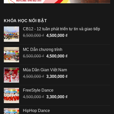
KHÓA HỌC NỔI BẬT
CB12 - 12 tuần phát triển tự tin và giao tiếp
Giá
Giá
6,500,000
₫
4,500,000
₫
gốc
hiện
là:
tại
MC Dẫn chương trình
6,500,000 ₫.
là:
Giá
Giá
6,500,000
₫
4,500,000
₫
4,500,000 ₫.
gốc
hiện
là:
tại
Múa Dân Gian Việt Nam
6,500,000 ₫.
là:
Giá
Giá
4,500,000
₫
3,300,000
₫
4,500,000 ₫.
gốc
hiện
là:
tại
FreeStyle Dance
4,500,000 ₫.
là:
Giá
Giá
4,500,000
₫
3,300,000
₫
3,300,000 ₫.
gốc
hiện
là:
tại
HipHop Dance
4,500,000 ₫.
là: