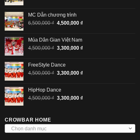
gốc
hiện
là:
tại
MC Dẫn chương trình
6,500,000 ₫.
là:
Giá
Giá
6,500,000
₫
4,500,000
₫
4,500,000 ₫.
gốc
hiện
là:
tại
Múa Dân Gian Việt Nam
6,500,000 ₫.
là:
Giá
Giá
4,500,000
₫
3,300,000
₫
4,500,000 ₫.
gốc
hiện
là:
tại
FreeStyle Dance
4,500,000 ₫.
là:
Giá
Giá
4,500,000
₫
3,300,000
₫
3,300,000 ₫.
gốc
hiện
là:
tại
HipHop Dance
4,500,000 ₫.
là:
Giá
Giá
4,500,000
₫
3,300,000
₫
3,300,000 ₫.
gốc
hiện
là:
tại
4,500,000 ₫.
là:
CROWBAR HOME
3,300,000 ₫.
Chọn danh mục