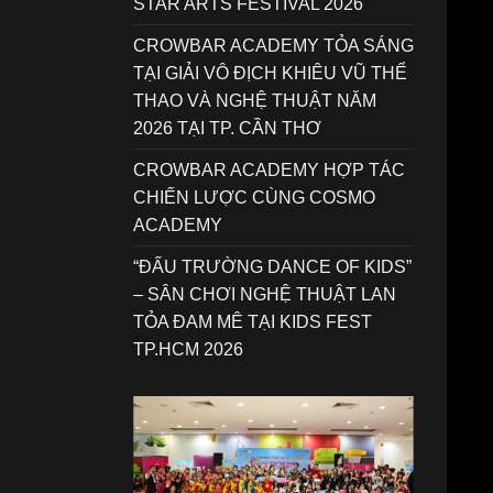
STAR ARTS FESTIVAL 2026
CROWBAR ACADEMY TỎA SÁNG
TẠI GIẢI VÔ ĐỊCH KHIÊU VŨ THỂ
THAO VÀ NGHỆ THUẬT NĂM
2026 TẠI TP. CẦN THƠ
CROWBAR ACADEMY HỢP TÁC
CHIẾN LƯỢC CÙNG COSMO
ACADEMY
“ĐẤU TRƯỜNG DANCE OF KIDS”
– SÂN CHƠI NGHỆ THUẬT LAN
TỎA ĐAM MÊ TẠI KIDS FEST
TP.HCM 2026