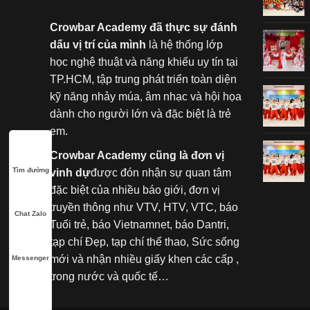
Crowbar Academy đã thực sự đánh
dấu vị trí của mình
là hệ thống lớp
học nghệ thuật và năng khiếu uy tín tại
TP.HCM, tập trung phát triển toàn diện
kỹ năng nhảy múa, âm nhạc và hội họa
dành cho người lớn và đặc biệt là trẻ
em.
Crowbar Academy cũng là đơn vị
Tìm đường
vinh dự
được đón nhận sự quan tâm
đặc biệt của nhiều báo giới, đơn vị
truyền thông như VTV, HTV, VTC, báo
Chat Zalo
Tuổi trẻ, báo Vietnamnet, báo Dantri,
tạp chí Đẹp, tạp chí thể thao, Sức sống
mới và nhận nhiều giấy khen các cấp ,
Messenger
trong nước và quốc tế…