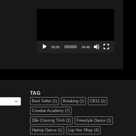
Trình
chơi
Video
00:00
04:46
TAG
Best Seller
(1)
Breaking
(1)
CB12
(1)
Crowbar Academy
(7)
Dẫn Chương Trình
(1)
Freestyle Dance
(1)
Hiphop Dance
(1)
Lop Hoc Nhay
(4)