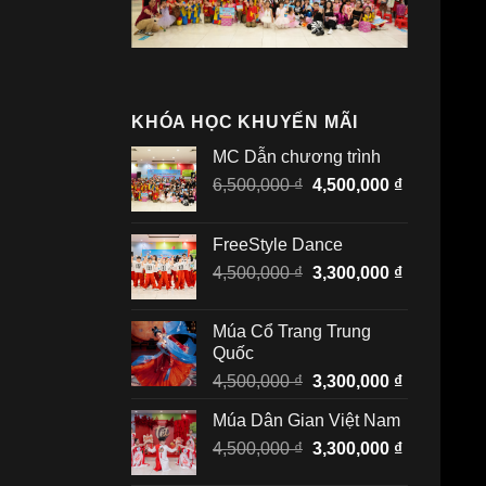
KHÓA HỌC KHUYẾN MÃI
MC Dẫn chương trình
Giá
Giá
6,500,000
₫
4,500,000
₫
gốc
hiện
là:
tại
FreeStyle Dance
6,500,000 ₫.
là:
Giá
Giá
4,500,000
₫
3,300,000
₫
4,500,000 
gốc
hiện
là:
tại
Múa Cổ Trang Trung
4,500,000 ₫.
là:
Quốc
3,300,000 
Giá
Giá
4,500,000
₫
3,300,000
₫
gốc
hiện
Múa Dân Gian Việt Nam
là:
tại
Giá
Giá
4,500,000
₫
4,500,000 ₫.
3,300,000
₫
là:
gốc
hiện
3,300,000 