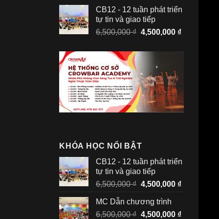
là:
tại
CB12 - 12 tuần phát triển
4,500,000 ₫.
là:
tự tin và giao tiếp
3,300,000 
Giá
Giá
6,500,000
₫
4,500,000
₫
gốc
hiện
là:
tại
6,500,000 ₫.
là:
4,500,000 
KHÓA HỌC NỔI BẬT
CB12 - 12 tuần phát triển
tự tin và giao tiếp
Giá
Giá
6,500,000
₫
4,500,000
₫
gốc
hiện
MC Dẫn chương trình
là:
tại
Giá
Giá
6,500,000
₫
6,500,000 ₫.
4,500,000
₫
là: