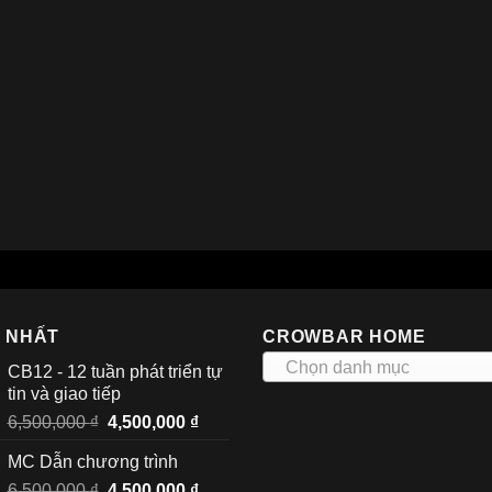
I NHẤT
CROWBAR HOME
Chọn danh mục
CB12 - 12 tuần phát triển tự
tin và giao tiếp
Giá
Giá
6,500,000
₫
4,500,000
₫
gốc
hiện
MC Dẫn chương trình
là:
tại
Giá
Giá
6,500,000
₫
6,500,000 ₫.
4,500,000
₫
là: