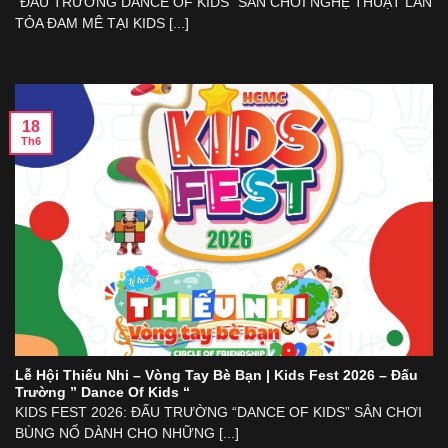
“ĐẤU TRƯỜNG DANCE OF KIDS” SÂN CHƠI NGHỆ THUẬT LAN
TỎA ĐAM MÊ TẠI KIDS [...]
18
Th6
Lễ Hội Thiếu Nhi – Vòng Tay Bè Bạn | Kids Fest 2026 – Đấu
Trường ” Dance Of Kids “
KIDS FEST 2026: ĐẤU TRƯỜNG “DANCE OF KIDS” SÂN CHƠI
BÙNG NỔ DÀNH CHO NHỮNG [...]