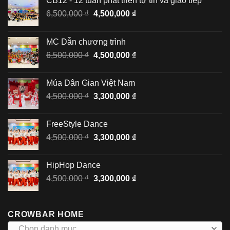
CB12 - 12 tuần phát triển tự tin và giao tiếp
Giá
Giá
6,500,000
₫
4,500,000
₫
gốc
hiện
là:
tại
MC Dẫn chương trình
6,500,000 ₫.
là:
Giá
Giá
6,500,000
₫
4,500,000
₫
4,500,000 ₫.
gốc
hiện
là:
tại
Múa Dân Gian Việt Nam
6,500,000 ₫.
là:
Giá
Giá
4,500,000
₫
3,300,000
₫
4,500,000 ₫.
gốc
hiện
là:
tại
FreeStyle Dance
4,500,000 ₫.
là:
Giá
Giá
4,500,000
₫
3,300,000
₫
3,300,000 ₫.
gốc
hiện
là:
tại
HipHop Dance
4,500,000 ₫.
là:
Giá
Giá
4,500,000
₫
3,300,000
₫
3,300,000 ₫.
gốc
hiện
là:
tại
4,500,000 ₫.
là:
CROWBAR HOME
3,300,000 ₫.
Chọn danh mục