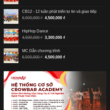
gốc
hiện
là:
tại
CB12 - 12 tuần phát triển tự tin và giao tiếp
4,500,000 ₫.
là:
Giá
Giá
6,500,000
₫
4,500,000
₫
3,300,000 ₫.
gốc
hiện
là:
tại
HipHop Dance
6,500,000 ₫.
là:
Giá
Giá
4,500,000
₫
3,300,000
₫
4,500,000 ₫.
gốc
hiện
là:
tại
MC Dẫn chương trình
4,500,000 ₫.
là:
Giá
Giá
6,500,000
₫
4,500,000
₫
3,300,000 ₫.
gốc
hiện
là:
tại
6,500,000 ₫.
là:
4,500,000 ₫.