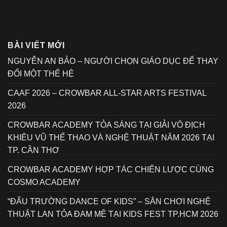
BÀI VIẾT MỚI
NGUYỄN AN BẢO – NGƯỜI CHỌN GIÁO DỤC ĐỂ THAY
ĐỔI MỘT THẾ HỆ
CAAF 2026 – CROWBAR ALL-STAR ARTS FESTIVAL
2026
CROWBAR ACADEMY TỎA SÁNG TẠI GIẢI VÔ ĐỊCH
KHIÊU VŨ THỂ THAO VÀ NGHỆ THUẬT NĂM 2026 TẠI
TP. CẦN THƠ
CROWBAR ACADEMY HỢP TÁC CHIẾN LƯỢC CÙNG
COSMO ACADEMY
“ĐẤU TRƯỜNG DANCE OF KIDS” – SÂN CHƠI NGHỆ
THUẬT LAN TỎA ĐAM MÊ TẠI KIDS FEST TP.HCM 2026