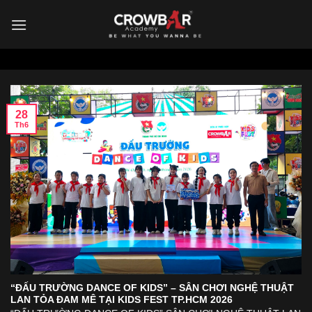
Skip
to
content
28
Th6
“ĐẤU TRƯỜNG DANCE OF KIDS” – SÂN CHƠI NGHỆ THUẬT
LAN TỎA ĐAM MÊ TẠI KIDS FEST TP.HCM 2026