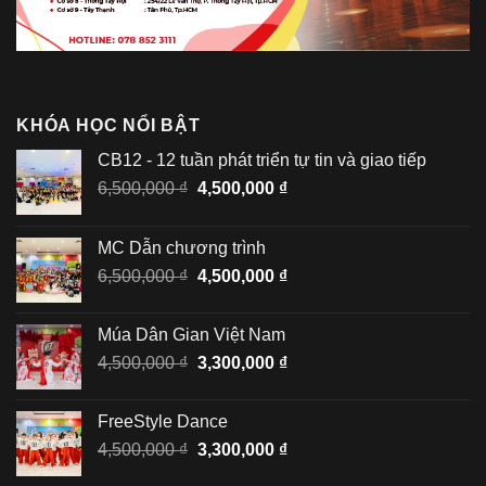
KHÓA HỌC NỔI BẬT
CB12 - 12 tuần phát triển tự tin và giao tiếp
Giá
Giá
6,500,000
₫
4,500,000
₫
gốc
hiện
là:
tại
MC Dẫn chương trình
6,500,000 ₫.
là:
Giá
Giá
6,500,000
₫
4,500,000
₫
4,500,000 ₫.
gốc
hiện
là:
tại
Múa Dân Gian Việt Nam
6,500,000 ₫.
là:
Giá
Giá
4,500,000
₫
3,300,000
₫
4,500,000 ₫.
gốc
hiện
là:
tại
FreeStyle Dance
4,500,000 ₫.
là:
Giá
Giá
4,500,000
₫
3,300,000
₫
3,300,000 ₫.
gốc
hiện