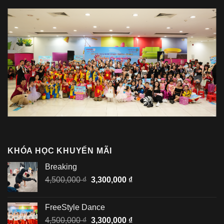
KHÓA HỌC KHUYẾN MÃI
Breaking
Giá
Giá
4,500,000
₫
3,300,000
₫
gốc
hiện
là:
tại
FreeStyle Dance
4,500,000 ₫.
là:
Giá
Giá
4,500,000
₫
3,300,000
₫
3,300,000 ₫.