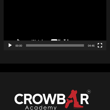
chơi
Video
00:00
04:46