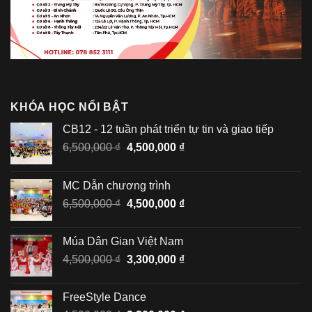
KHÓA HỌC NỔI BẬT
CB12 - 12 tuần phát triển tự tin và giao tiếp
Giá
Giá
6,500,000
₫
4,500,000
₫
gốc
hiện
là:
tại
MC Dẫn chương trình
6,500,000 ₫.
là:
Giá
Giá
6,500,000
₫
4,500,000
₫
4,500,000 ₫.
gốc
hiện
là:
tại
Múa Dân Gian Việt Nam
6,500,000 ₫.
là:
Giá
Giá
4,500,000
₫
3,300,000
₫
4,500,000 ₫.
gốc
hiện
là:
tại
FreeStyle Dance
4,500,000 ₫.
là: