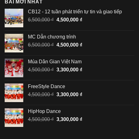
BÀI MỚI NHẤT
CB12 - 12 tuần phát triển tự tin và giao tiếp
Giá
Giá
6,500,000
₫
4,500,000
₫
gốc
hiện
là:
tại
MC Dẫn chương trình
6,500,000 ₫.
là:
Giá
Giá
6,500,000
₫
4,500,000
₫
4,500,000 ₫.
gốc
hiện
là:
tại
Múa Dân Gian Việt Nam
6,500,000 ₫.
là:
Giá
Giá
4,500,000
₫
3,300,000
₫
4,500,000 ₫.
gốc
hiện
là:
tại
FreeStyle Dance
4,500,000 ₫.
là:
Giá
Giá
4,500,000
₫
3,300,000
₫
3,300,000 ₫.
gốc
hiện
là:
tại
HipHop Dance
4,500,000 ₫.
là:
Giá
Giá
4,500,000
₫
3,300,000
₫
3,300,000 ₫.
gốc
hiện
là:
tại
4,500,000 ₫.
là: