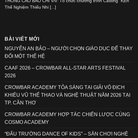
THÔNG CÁO BÁO CHÍ V/v: Tổ chức chương trình Casting “Kịch
Thể Nghiệm Thiếu Nhi [...]
BÀI VIẾT MỚI
NGUYỄN AN BẢO – NGƯỜI CHỌN GIÁO DỤC ĐỂ THAY
ĐỔI MỘT THẾ HỆ
CAAF 2026 – CROWBAR ALL-STAR ARTS FESTIVAL
2026
CROWBAR ACADEMY TỎA SÁNG TẠI GIẢI VÔ ĐỊCH
KHIÊU VŨ THỂ THAO VÀ NGHỆ THUẬT NĂM 2026 TẠI
TP. CẦN THƠ
CROWBAR ACADEMY HỢP TÁC CHIẾN LƯỢC CÙNG
COSMO ACADEMY
“ĐẤU TRƯỜNG DANCE OF KIDS” – SÂN CHƠI NGHỆ