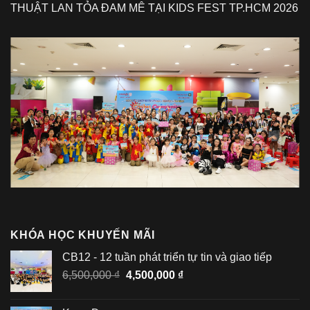
THUẬT LAN TỎA ĐAM MÊ TẠI KIDS FEST TP.HCM 2026
KHÓA HỌC KHUYẾN MÃI
CB12 - 12 tuần phát triển tự tin và giao tiếp
Giá
Giá
6,500,000
₫
4,500,000
₫
gốc
hiện
là:
tại