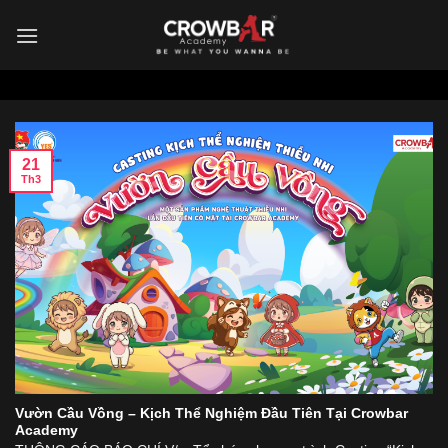
Skip
to
content
21
Th3
Vườn Cầu Vồng – Kịch Thể Nghiệm Đầu Tiên Tại Crowbar
Academy