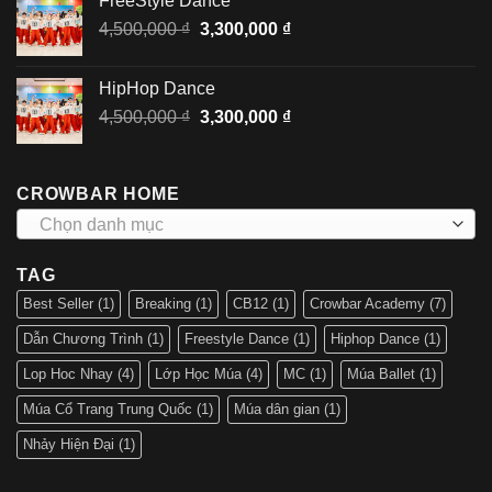
FreeStyle Dance
4,500,000 ₫.
là:
Giá
Giá
4,500,000
₫
3,300,000
₫
3,300,000 ₫.
gốc
hiện
là:
tại
HipHop Dance
4,500,000 ₫.
là:
Giá
Giá
4,500,000
₫
3,300,000
₫
3,300,000 ₫.
gốc
hiện
là:
tại
4,500,000 ₫.
là:
CROWBAR HOME
3,300,000 ₫.
Chọn danh mục
TAG
Best Seller
(1)
Breaking
(1)
CB12
(1)
Crowbar Academy
(7)
Dẫn Chương Trình
(1)
Freestyle Dance
(1)
Hiphop Dance
(1)
Lop Hoc Nhay
(4)
Lớp Học Múa
(4)
MC
(1)
Múa Ballet
(1)
Múa Cổ Trang Trung Quốc
(1)
Múa dân gian
(1)
Nhảy Hiện Đại
(1)