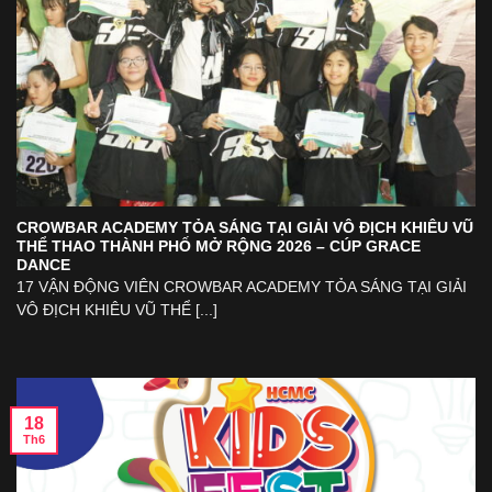
CROWBAR ACADEMY TỎA SÁNG TẠI GIẢI VÔ ĐỊCH KHIÊU VŨ
THỂ THAO THÀNH PHỐ MỞ RỘNG 2026 – CÚP GRACE
DANCE
17 VẬN ĐỘNG VIÊN CROWBAR ACADEMY TỎA SÁNG TẠI GIẢI
VÔ ĐỊCH KHIÊU VŨ THỂ [...]
18
Th6