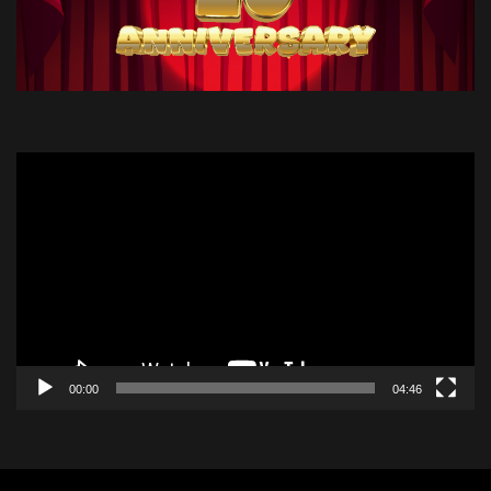
Trình
chơi
Video
00:00
04:46