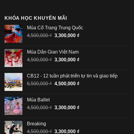
KHÓA HỌC KHUYẾN MÃI
Múa Cổ Trang Trung Quốc
Giá
Giá
4,500,000
₫
3,300,000
₫
gốc
hiện
là:
tại
Múa Dân Gian Việt Nam
4,500,000 ₫.
là:
Giá
Giá
4,500,000
₫
3,300,000
₫
3,300,000 ₫.
gốc
hiện
là:
tại
CB12 - 12 tuần phát triển tự tin và giao tiếp
4,500,000 ₫.
là:
Giá
Giá
6,500,000
₫
4,500,000
₫
3,300,000 ₫.
gốc
hiện
là:
tại
Múa Ballet
6,500,000 ₫.
là:
Giá
Giá
4,500,000
₫
3,300,000
₫
4,500,000 ₫.
gốc
hiện
là:
tại
Breaking
4,500,000 ₫.
là:
Giá
Giá
4,500,000
₫
3,300,000
₫
3,300,000 ₫.