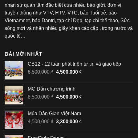
nhận sự quan tâm đặc biệt của nhiều báo giới, đơn vị
truyền thông như VTV, HTV, VTC, báo Tuổi trẻ, báo
Vietnamnet, báo Dantri, tạp chí Đẹp, tạp chí thể thao, Sức
sống mới và nhận nhiều giấy khen các cấp , trong nước và
quốc tế…
BÀI MỚI NHẤT
CB12 - 12 tuần phát triển tự tin và giao tiếp
Giá
Giá
6,500,000
₫
4,500,000
₫
gốc
hiện
là:
tại
MC Dẫn chương trình
6,500,000 ₫.
là:
Giá
Giá
6,500,000
₫
4,500,000
₫
4,500,000 ₫.
gốc
hiện
là:
tại
Múa Dân Gian Việt Nam
6,500,000 ₫.
là:
Giá
Giá
4,500,000
₫
3,300,000
₫
4,500,000 ₫.
gốc
hiện
là:
tại