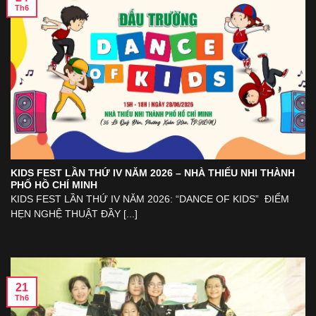
Th6
KIDS FEST LẦN THỨ IV NĂM 2026 – NHÀ THIẾU NHI THÀNH
PHỐ HỒ CHÍ MINH
KIDS FEST LẦN THỨ IV NĂM 2026: “DANCE OF KIDS” ĐIỂM
HẸN NGHỆ THUẬT ĐẦY [...]
21
Th6