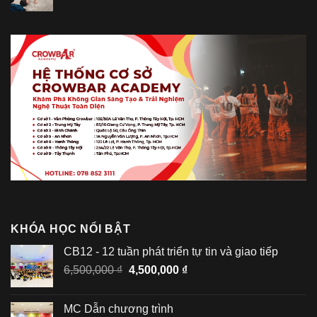
gốc
hiện
là:
tại
4,500,000 ₫.
là:
3,300,000 ₫.
KHÓA HỌC NỔI BẬT
CB12 - 12 tuần phát triển tự tin và giao tiếp
Giá
Giá
6,500,000
₫
4,500,000
₫
gốc
hiện
là:
tại
MC Dẫn chương trình
6,500,000 ₫.
là: