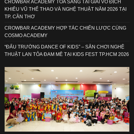
CROWBAR ACADEMY TỎA SÁNG TẠI GIẢI VÔ ĐỊCH
KHIÊU VŨ THỂ THAO VÀ NGHỆ THUẬT NĂM 2026 TẠI
TP. CẦN THƠ
CROWBAR ACADEMY HỢP TÁC CHIẾN LƯỢC CÙNG
COSMO ACADEMY
“ĐẤU TRƯỜNG DANCE OF KIDS” – SÂN CHƠI NGHỆ
THUẬT LAN TỎA ĐAM MÊ TẠI KIDS FEST TP.HCM 2026