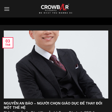
Skip
to
content
03
Th8
NGUYỄN AN BẢO – NGƯỜI CHỌN GIÁO DỤC ĐỂ THAY ĐỔI
MỘT THẾ HỆ