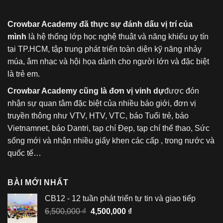
Crowbar Academy đã thực sự đánh dấu vị trí của
mình
là hệ thống lớp học nghệ thuật và năng khiếu uy tín
tại TP.HCM, tập trung phát triển toàn diện kỹ năng nhảy
múa, âm nhạc và hội họa dành cho người lớn và đặc biệt
là trẻ em.
Crowbar Academy cũng là đơn vị vinh dự
được đón
nhận sự quan tâm đặc biệt của nhiều báo giới, đơn vị
truyền thông như VTV, HTV, VTC, báo Tuổi trẻ, báo
Vietnamnet, báo Dantri, tạp chí Đẹp, tạp chí thể thao, Sức
sống mới và nhận nhiều giấy khen các cấp , trong nước và
quốc tế…
BÀI MỚI NHẤT
CB12 - 12 tuần phát triển tự tin và giao tiếp
Giá
Giá
6,500,000
₫
4,500,000
₫
gốc
hiện