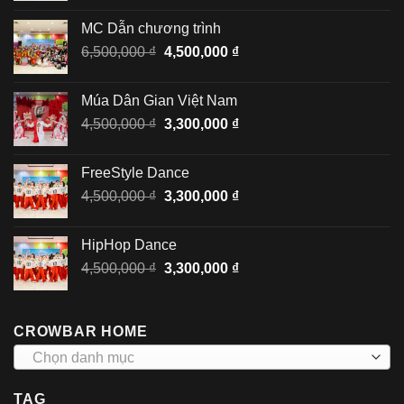
là:
tại
MC Dẫn chương trình
6,500,000 ₫.
là:
Giá
Giá
6,500,000
₫
4,500,000
₫
4,500,000 ₫.
gốc
hiện
là:
tại
Múa Dân Gian Việt Nam
6,500,000 ₫.
là:
Giá
Giá
4,500,000
₫
3,300,000
₫
4,500,000 ₫.
gốc
hiện
là:
tại
FreeStyle Dance
4,500,000 ₫.
là:
Giá
Giá
4,500,000
₫
3,300,000
₫
3,300,000 ₫.
gốc
hiện
là:
tại
HipHop Dance
4,500,000 ₫.
là:
Giá
Giá
4,500,000
₫
3,300,000
₫
3,300,000 ₫.
gốc
hiện
là:
tại
4,500,000 ₫.
là:
CROWBAR HOME
3,300,000 ₫.
Chọn danh mục
TAG