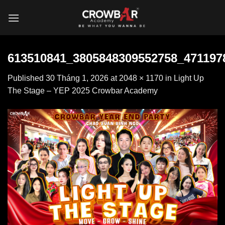
Skip
to
content
613510841_3805848309552758_471197
Published
30 Tháng 1, 2026
at
2048 × 1170
in
Light Up
The Stage – YEP 2025 Crowbar Academy