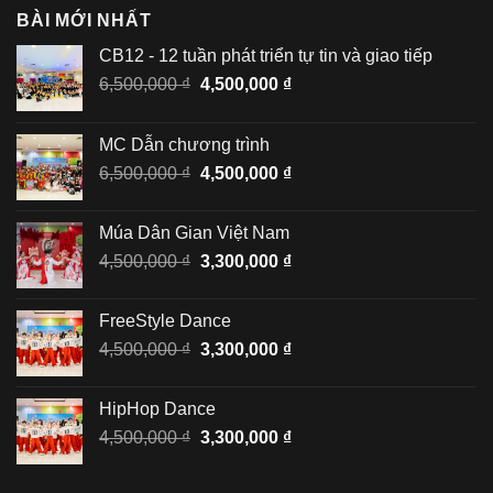
BÀI MỚI NHẤT
CB12 - 12 tuần phát triển tự tin và giao tiếp
Giá
Giá
6,500,000
₫
4,500,000
₫
gốc
hiện
là:
tại
MC Dẫn chương trình
6,500,000 ₫.
là:
Giá
Giá
6,500,000
₫
4,500,000
₫
4,500,000 ₫.
gốc
hiện
là:
tại
Múa Dân Gian Việt Nam
6,500,000 ₫.
là:
Giá
Giá
4,500,000
₫
3,300,000
₫
4,500,000 ₫.
gốc
hiện
là:
tại
FreeStyle Dance
4,500,000 ₫.
là:
Giá
Giá
4,500,000
₫
3,300,000
₫
3,300,000 ₫.
gốc
hiện
là:
tại
HipHop Dance
4,500,000 ₫.
là:
Giá
Giá
4,500,000
₫
3,300,000
₫
3,300,000 ₫.
gốc
hiện
là:
tại