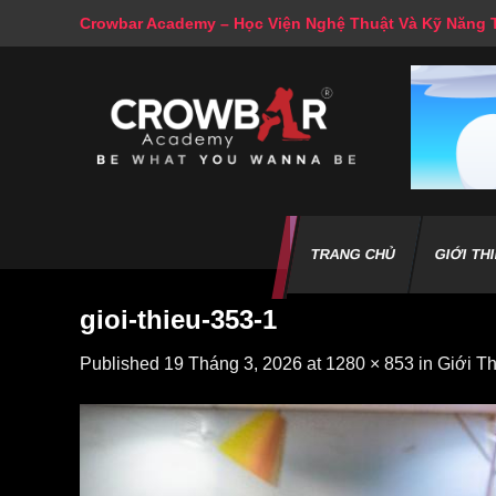
Skip
Crowbar Academy – Học Viện Nghệ Thuật Và Kỹ Năng
to
content
TRANG CHỦ
GIỚI TH
gioi-thieu-353-1
Published
19 Tháng 3, 2026
at
1280 × 853
in
Giới T