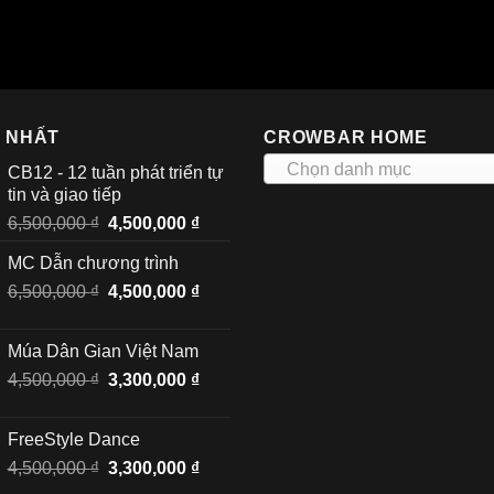
I NHẤT
CROWBAR HOME
Chọn danh mục
CB12 - 12 tuần phát triển tự
tin và giao tiếp
Giá
Giá
6,500,000
₫
4,500,000
₫
gốc
hiện
MC Dẫn chương trình
là:
tại
Giá
Giá
6,500,000
₫
6,500,000 ₫.
4,500,000
₫
là:
gốc
hiện
4,500,000 ₫.
là:
tại
Múa Dân Gian Việt Nam
6,500,000 ₫.
là:
Giá
Giá
4,500,000
₫
3,300,000
₫
4,500,000 ₫.
gốc
hiện
là:
tại
FreeStyle Dance
4,500,000 ₫.
là:
Giá
Giá
4,500,000
₫
3,300,000
₫
3,300,000 ₫.
gốc
hiện