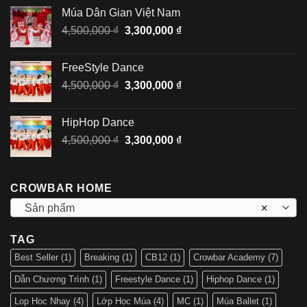
là:
tại
Múa Dân Gian Việt Nam
6,500,000 ₫.
là:
Giá
Giá
4,500,000
₫
3,300,000
₫
4,500,000 ₫.
gốc
hiện
là:
tại
FreeStyle Dance
4,500,000 ₫.
là:
Giá
Giá
4,500,000
₫
3,300,000
₫
3,300,000 ₫.
gốc
hiện
là:
tại
HipHop Dance
4,500,000 ₫.
là:
Giá
Giá
4,500,000
₫
3,300,000
₫
3,300,000 ₫.
gốc
hiện
là:
tại
4,500,000 ₫.
là:
CROWBAR HOME
3,300,000 ₫.
Sản phẩm
×
TAG
Best Seller
(1)
Breaking
(1)
CB12
(1)
Crowbar Academy
(7)
Dẫn Chương Trình
(1)
Freestyle Dance
(1)
Hiphop Dance
(1)
Lop Hoc Nhay
(4)
Lớp Học Múa
(4)
MC
(1)
Múa Ballet
(1)