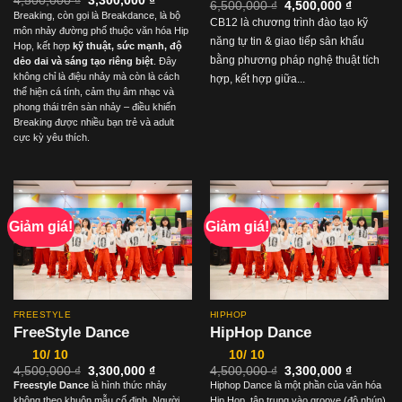
4,500,000
₫
3,300,000
₫
Giá
Giá
6,500,000
₫
4,500,000
₫
gốc
hiện
Breaking, còn gọi là Breakdance, là bộ
gốc
hiện
là:
tại
CB12 là chương trình đào tạo kỹ
là:
tại
môn nhảy đường phố thuộc văn hóa Hip
4,500,000 ₫.
là:
6,500,000 ₫.
là:
năng tự tin & giao tiếp sân khấu
3,300,000 ₫.
Hop, kết hợp
kỹ thuật, sức mạnh, độ
4,500,00
bằng phương pháp nghệ thuật tích
dẻo dai và sáng tạo riêng biệt
. Đây
không chỉ là điệu nhảy mà còn là cách
hợp, kết hợp giữa...
thể hiện cá tính, cảm thụ âm nhạc và
phong thái trên sàn nhảy – điều khiến
Breaking được nhiều bạn trẻ và adult
cực kỳ yêu thích.
Giảm giá!
Giảm giá!
FREESTYLE
HIPHOP
FreeStyle Dance
HipHop Dance
10/ 10
10/ 10
Giá
Giá
Giá
Giá
4,500,000
₫
3,300,000
₫
4,500,000
₫
3,300,000
₫
gốc
hiện
gốc
hiện
Freestyle Dance
là hình thức nhảy
Hiphop Dance là một phần của văn hóa
là:
tại
là:
tại
không theo khuôn mẫu cố định. Người
Hip Hop, tập trung vào groove (độ nhún),