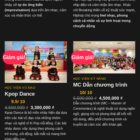
4,500,000 ₫.
là:
4,500,000 ₫.
là:
3,300,000 ₫.
3,300,00
nhảy sẽ
tự do ứng biến
nhịp điệu và cảm nhận âm nhạc. Khác
(improvisation)
dựa trên âm nhạc, cảm
với Breaking thiên về kỹ thuật sức mạnh,
xúc và nhận thức cơ thể.
Hiphop chú trọng
feel nhạc, phong
cách cá nhân và sự linh hoạt trong
chuyển động
.
Giảm giá!
Giảm giá!
HỌC VIỆN KỸ NĂNG
MC Dẫn chương trình
HỌC VIỆN VŨ ĐẠO
10/ 10
Kpop Dance
Giá
Giá
6,500,000
₫
4,500,000
₫
9.5/ 10
gốc
hiện
Dẫn chương trình (MC – Master of
là:
tại
Giá
Giá
4,500,000
₫
3,300,000
₫
Ceremonies) là nghệ thuật sử dụng ngôn
6,500,000 ₫.
là:
gốc
hiện
Kpop Dance là bộ môn nhảy hiện đại dựa
4,500,00
ngữ, giọng nói và phong thái để kết nối
là:
tại
trên các bài vũ đạo của những nhóm
4,500,000 ₫.
là:
nội dung, điều phối chương trình và
3,300,000 ₫.
nhạc và nghệ sĩ K‑Pop nổi tiếng. Các bài
truyền tải cảm xúc đến khán giả.
nhảy được xây dựng theo phong cách
trẻ trung, sôi động, bắt mắt và mang tính
trình diễn cao.