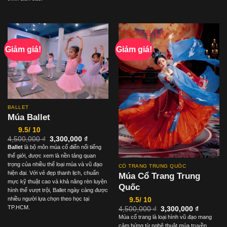
Giảm giá!
Giảm giá!
BALLET
Múa Ballet
9.5/ 10
Giá
Giá
4,500,000
₫
3,300,000
₫
gốc
hiện
Ballet
là bộ môn múa cổ điển nổi tiếng
là:
tại
thế giới, được xem là nền tảng quan
4,500,000 ₫.
là:
3,300,000 ₫.
trọng của nhiều thể loại múa và vũ đạo
CỔ TRANG TRUNG QUỐC
hiện đại. Với vẻ đẹp thanh lịch, chuẩn
Múa Cổ Trang Trung
mực kỹ thuật cao và khả năng rèn luyện
Quốc
hình thể vượt trội, Ballet ngày càng được
nhiều người lựa chọn theo học tại
9.5/ 10
TP.HCM.
Giá
Giá
4,500,000
₫
3,300,000
₫
gốc
hiện
Múa cổ trang là loại hình vũ đạo mang
là:
tại
cảm hứng từ nghệ thuật múa truyền