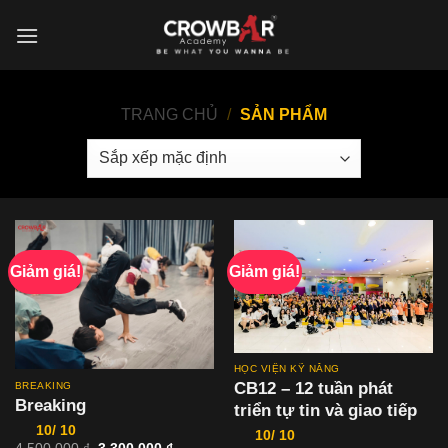
Skip
to
content
TRANG CHỦ
/
SẢN PHẨM
Giảm giá!
Giảm giá!
HỌC VIỆN KỸ NĂNG
CB12 – 12 tuần phát
BREAKING
Breaking
triển tự tin và giao tiếp
10/ 10
10/ 10
Giá
Giá