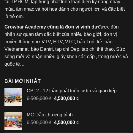
tại TP.HCM, tập trung phát triển toàn diện kỹ năng nhảy
múa, âm nhạc và hội họa dành cho người lớn và đặc biệt
là trẻ em.
Crowbar Academy cũng là đơn vị vinh dự
được đón
nhận sự quan tâm đặc biệt của nhiều báo giới, đơn vị
truyền thông như VTV, HTV, VTC, báo Tuổi trẻ, báo
Vietnamnet, báo Dantri, tạp chí Đẹp, tạp chí thể thao, Sức
sống mới và nhận nhiều giấy khen các cấp , trong nước và
quốc tế…
BÀI MỚI NHẤT
CB12 - 12 tuần phát triển tự tin và giao tiếp
Giá
Giá
6,500,000
₫
4,500,000
₫
gốc
hiện
là:
tại
MC Dẫn chương trình
6,500,000 ₫.
là:
Giá
Giá
6,500,000
₫
4,500,000
₫
4,500,000 ₫.
gốc
hiện