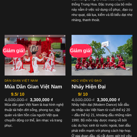
4,500,000 ₫.
là:
3,300,00
thống Trung Hoa. Đặc trưng của bộ môn
này nằm ở việc sử dụng cổ phục, đạo cụ
như quạt, dải lụa, kiếm và lối biểu đạt nhẹ
nhàng, thanh thoát.
Giảm giá!
Giảm giá!
DÂN GIAN VIỆT NAM
HỌC VIỆN VŨ ĐẠO
Múa Dân Gian Việt Nam
Nhảy Hiện Đại
9.5/ 10
9/ 10
Giá
Giá
Giá
Giá
4,500,000
₫
3,300,000
₫
4,500,000
₫
3,300,000
₫
gốc
hiện
gốc
hiện
Múa dân gian Việt Nam là loại hình nghệ
Nhảy hiện đại (Modern Dance) bắt đầu
là:
tại
là:
tại
thuật tái hiện đời sống, phong tục, tập
du nhập vào Việt Nam từ cuối thế kỷ 20
4,500,000 ₫.
là:
4,500,000 ₫.
là:
3,300,000 ₫.
3,300,00
quán và tâm hồn của người Việt qua
– đầu thế kỷ 21, khoảng đầu những năm
chuyển động cơ thể, âm nhạc và trang
1990. Bộ môn này được mang về bởi
phục.
các du học sinh từ nước ngoài, ban đầu
phát triển mạnh với phong cách hip-hop.
Ở giai đoạn đầu, dù rất được giới trẻ yêu