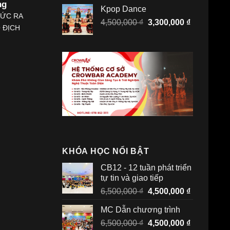
là:
tại
ng
Kpop Dance
6,500,000 ₫.
là:
ỨC RA
Giá
Giá
4,500,000
₫
3,300,000
₫
4,500,000 
Ô ĐỊCH
gốc
hiện
là:
tại
4,500,000 ₫.
là:
3,300,000 
KHÓA HỌC NỔI BẬT
CB12 - 12 tuần phát triển
tự tin và giao tiếp
Giá
Giá
6,500,000
₫
4,500,000
₫
gốc
hiện
MC Dẫn chương trình
là:
tại
Giá
Giá
6,500,000
₫
6,500,000 ₫.
4,500,000
₫
là: