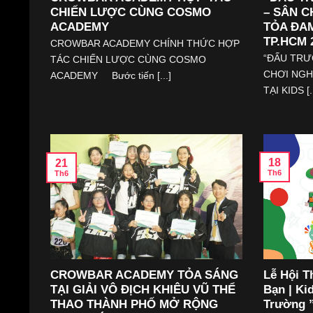
CHIẾN LƯỢC CÙNG COSMO
– SÂN C
ACADEMY
TỎA ĐAM
TP.HCM 
CROWBAR ACADEMY CHÍNH THỨC HỢP
“ĐẤU TRƯ
TÁC CHIẾN LƯỢC CÙNG COSMO
CHƠI NGH
ACADEMY Bước tiến [...]
TẠI KIDS [..
18
21
Th6
Th6
CROWBAR ACADEMY TỎA SÁNG
Lễ Hội T
TẠI GIẢI VÔ ĐỊCH KHIÊU VŨ THỂ
Bạn | Ki
THAO THÀNH PHỐ MỞ RỘNG
Trường ”