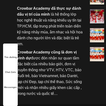
Crowbar Academy đã thực sự đánh
dấu vị trí của mình
là hệ thống lớp
học nghệ thuật và năng khiếu uy tín tại
TP.HCM, tập trung phát triển toàn diện
kỹ năng nhảy múa, âm nhạc và hội họa
dành cho người lớn và đặc biệt là trẻ
em.
Crowbar Academy cũng là đơn vị
Tìm đường
vinh dự
được đón nhận sự quan tâm
đặc biệt của nhiều báo giới, đơn vị
truyền thông như VTV, HTV, VTC, báo
Chat Zalo
Tuổi trẻ, báo Vietnamnet, báo Dantri,
tạp chí Đẹp, tạp chí thể thao, Sức sống
mới và nhận nhiều giấy khen các cấp ,
Messenger
trong nước và quốc tế…