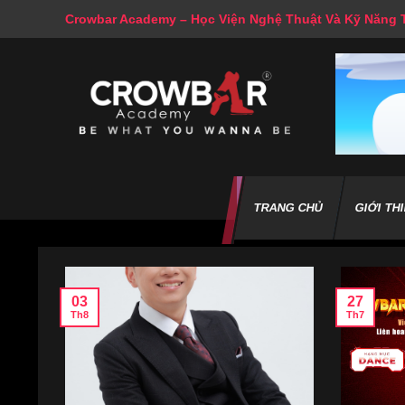
Skip
Crowbar Academy – Học Viện Nghệ Thuật Và Kỹ Năng
to
content
TRANG CHỦ
GIỚI TH
03
27
Th8
Th7