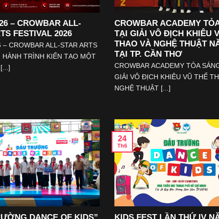
26 – CROWBAR ALL-
CROWBAR ACADEMY TỎA
TS FESTIVAL 2026
TẠI GIẢI VÔ ĐỊCH KHIÊU 
THAO VÀ NGHỆ THUẬT NĂ
6 – CROWBAR ALL-STAR ARTS
TẠI TP. CẦN THƠ
: HÀNH TRÌNH KIẾN TẠO MỘT
CROWBAR ACADEMY TỎA SÁNG
...]
GIẢI VÔ ĐỊCH KHIÊU VŨ THỂ T
NGHỆ THUẬT [...]
24
Th6
RƯỜNG DANCE OF KIDS”
KIDS FEST LẦN THỨ IV N