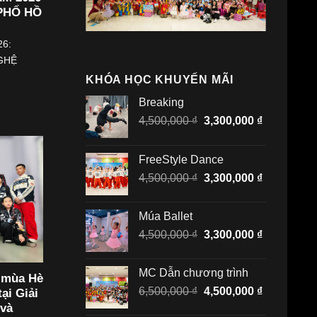
 PHỐ HỒ
26:
GHỆ
KHÓA HỌC KHUYẾN MÃI
Breaking
Giá
Giá
4,500,000
₫
3,300,000
₫
gốc
hiện
là:
tại
FreeStyle Dance
4,500,000 ₫.
là:
Giá
Giá
4,500,000
₫
3,300,000
₫
3,300,000 
gốc
hiện
là:
tại
Múa Ballet
4,500,000 ₫.
là:
Giá
Giá
4,500,000
₫
3,300,000
₫
3,300,000 
gốc
hiện
là:
tại
MC Dẫn chương trình
 mùa Hè
4,500,000 ₫.
là:
Giá
Giá
6,500,000
₫
4,500,000
₫
ại Giải
3,300,000 
gốc
hiện
 và