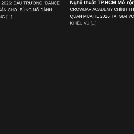
Nghệ thuật TP.HCM Mở rộ
T 2026: ĐẤU TRƯỜNG “DANCE
CROWBAR ACADEMY CHÍNH TH
 SÂN CHƠI BÙNG NỔ DÀNH
QUÂN MÙA HÈ 2026 TẠI GIẢI V
 [...]
KHIÊU VŨ [...]