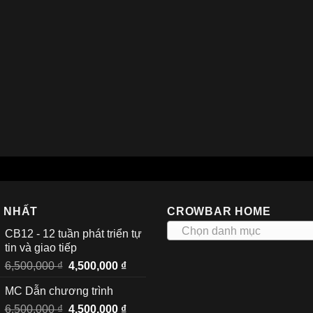
I NHẤT
CROWBAR HOME
Chọn danh mục
CB12 - 12 tuần phát triển tự
tin và giao tiếp
Giá
Giá
6,500,000
₫
4,500,000
₫
gốc
hiện
MC Dẫn chương trình
là:
tại
Giá
Giá
6,500,000
₫
6,500,000 ₫.
4,500,000
₫
là: