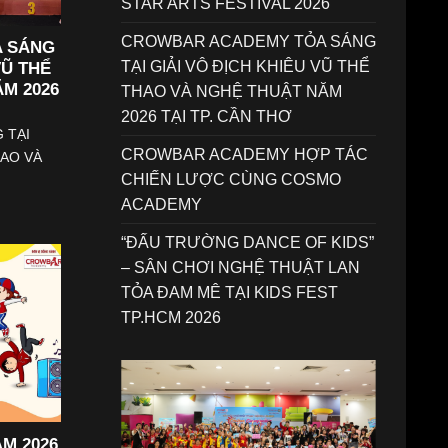
STAR ARTS FESTIVAL 2026
CROWBAR ACADEMY TỎA SÁNG
 SÁNG
TẠI GIẢI VÔ ĐỊCH KHIÊU VŨ THỂ
VŨ THỂ
M 2026
THAO VÀ NGHỆ THUẬT NĂM
2026 TẠI TP. CẦN THƠ
 TẠI
CROWBAR ACADEMY HỢP TÁC
HAO VÀ
CHIẾN LƯỢC CÙNG COSMO
ACADEMY
“ĐẤU TRƯỜNG DANCE OF KIDS”
– SÂN CHƠI NGHỆ THUẬT LAN
TỎA ĐAM MÊ TẠI KIDS FEST
TP.HCM 2026
ĂM 2026