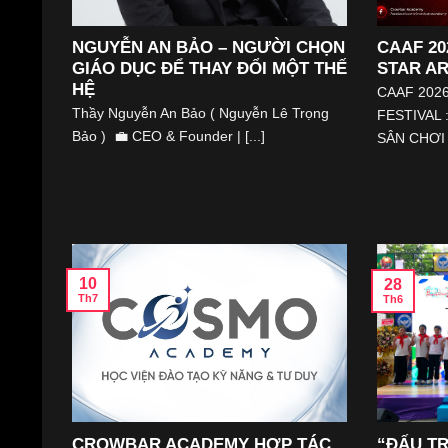
NGUYỄN AN BẢO – NGƯỜI CHỌN
CAAF 20
GIÁO DỤC ĐỂ THAY ĐỔI MỘT THẾ
STAR AR
HỆ
CAAF 202
Thầy Nguyễn An Bảo ( Nguyễn Lê Trọng
FESTIVAL 
Bảo ) 💼 CEO & Founder | [...]
SÂN CHƠI [
10
28
Th7
Th6
CROWBAR ACADEMY HỢP TÁC
“ĐẤU T