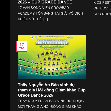
2026 – CÚP GRACE DANCE
KIDS FES
17 VẬN ĐỘNG VIÊN CROWBAR
OF KIDS”
ACADEMY TỎA SÁNG TẠI GIẢI VÔ ĐỊCH
CHO NHỮNG
KHIÊU VŨ THỂ [...]
17
Th6
Thầy Nguyễn An Bảo vinh dự
tham gia Hội đồng Giám khảo Cúp
Grace Dance 2026
THẦY NGUYỄN AN BẢO VINH DỰ ĐƯỢC
MỜI THAM GIA HỘI ĐỒNG GIÁM KHẢO