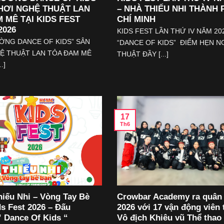
HƠI NGHỆ THUẬT LAN
– NHÀ THIẾU NHI THÀNH
 MÊ TẠI KIDS FEST
CHÍ MINH
2026
KIDS FEST LẦN THỨ IV NĂM 20
ỜNG DANCE OF KIDS” SÂN
“DANCE OF KIDS” ĐIỂM HẸN N
Ệ THUẬT LAN TỎA ĐAM MÊ
THUẬT ĐẦY [...]
.]
17
Th6
hiếu Nhi – Vòng Tay Bè
Crowbar Academy ra quân
ds Fest 2026 – Đấu
2026 với 17 vận động viên t
 Dance Of Kids “
Vô địch Khiêu vũ Thể thao