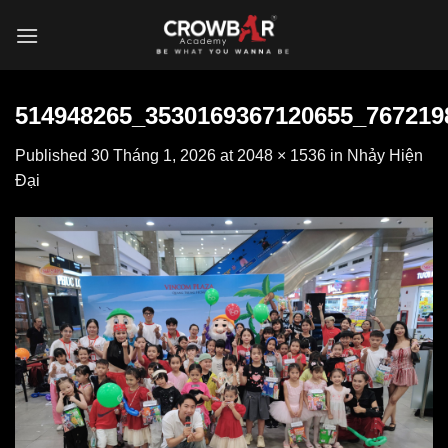
Skip
to
content
514948265_3530169367120655_767219
Published
30 Tháng 1, 2026
at
2048 × 1536
in
Nhảy Hiện
Đại