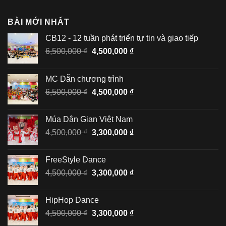
BÀI MỚI NHẤT
CB12 - 12 tuần phát triển tự tin và giao tiếp
Giá
Giá
6,500,000
₫
4,500,000
₫
gốc
hiện
là:
tại
MC Dẫn chương trình
6,500,000 ₫.
là:
Giá
Giá
6,500,000
₫
4,500,000
₫
4,500,000 ₫.
gốc
hiện
là:
tại
Múa Dân Gian Việt Nam
6,500,000 ₫.
là:
Giá
Giá
4,500,000
₫
3,300,000
₫
4,500,000 ₫.
gốc
hiện
là:
tại
FreeStyle Dance
4,500,000 ₫.
là:
Giá
Giá
4,500,000
₫
3,300,000
₫
3,300,000 ₫.
gốc
hiện
là:
tại
HipHop Dance
4,500,000 ₫.
là:
Giá
Giá
4,500,000
₫
3,300,000
₫
3,300,000 ₫.
gốc
hiện