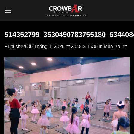
Skip
to
content
514352799_3530490783755180_634408
Published
30 Tháng 1, 2026
at
2048 × 1536
in
Múa Ballet