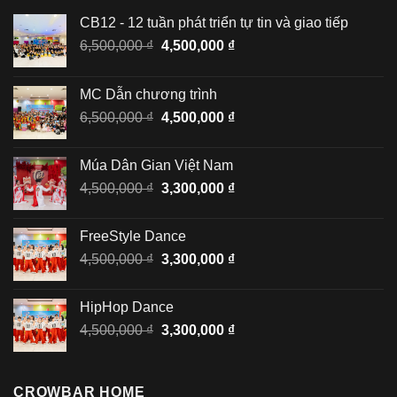
CB12 - 12 tuần phát triển tự tin và giao tiếp
Giá
Giá
6,500,000
₫
4,500,000
₫
gốc
hiện
là:
tại
MC Dẫn chương trình
6,500,000 ₫.
là:
Giá
Giá
6,500,000
₫
4,500,000
₫
4,500,000 ₫.
gốc
hiện
là:
tại
Múa Dân Gian Việt Nam
6,500,000 ₫.
là:
Giá
Giá
4,500,000
₫
3,300,000
₫
4,500,000 ₫.
gốc
hiện
là:
tại
FreeStyle Dance
4,500,000 ₫.
là:
Giá
Giá
4,500,000
₫
3,300,000
₫
3,300,000 ₫.
gốc
hiện
là:
tại
HipHop Dance
4,500,000 ₫.
là:
Giá
Giá
4,500,000
₫
3,300,000
₫
3,300,000 ₫.
gốc
hiện
là:
tại
4,500,000 ₫.
là:
CROWBAR HOME