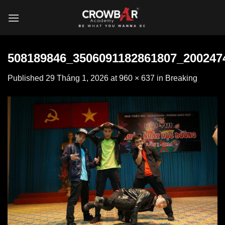
Skip
to
content
508189846_3506091182861807_200247
Published
29 Tháng 1, 2026
at
960 × 637
in
Breaking