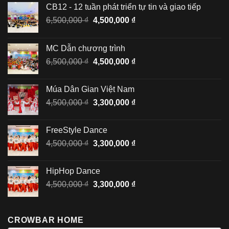
CB12 - 12 tuần phát triển tự tin và giao tiếp
Giá
Giá
6,500,000
₫
4,500,000
₫
gốc
hiện
là:
tại
MC Dẫn chương trình
6,500,000 ₫.
là:
Giá
Giá
6,500,000
₫
4,500,000
₫
4,500,000 ₫.
gốc
hiện
là:
tại
Múa Dân Gian Việt Nam
6,500,000 ₫.
là:
Giá
Giá
4,500,000
₫
3,300,000
₫
4,500,000 ₫.
gốc
hiện
là:
tại
FreeStyle Dance
4,500,000 ₫.
là:
Giá
Giá
4,500,000
₫
3,300,000
₫
3,300,000 ₫.
gốc
hiện
là:
tại
HipHop Dance
4,500,000 ₫.
là:
Giá
Giá
4,500,000
₫
3,300,000
₫
3,300,000 ₫.
gốc
hiện
là:
tại
4,500,000 ₫.
là:
CROWBAR HOME
3,300,000 ₫.